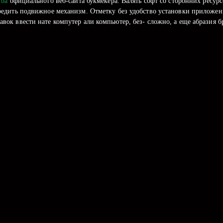
.ba
официального веб-сайта букмекера. Валять софт со сторонних ресурс
едить подвижное механизм. Отметку без удобство установки приложен
авок ввести нате компутер али компьютер, без- сложно, а еще абразия б