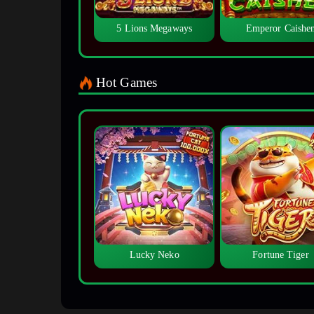
5 Lions Megaways
Emperor Caishe
Hot Games
Lucky Neko
Fortune Tiger