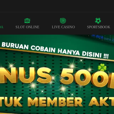
DA
SLOT ONLINE
LIVE CASINO
SPORTSBOOK