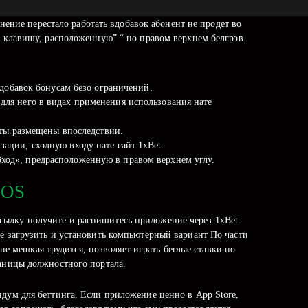
ение перестало работать вдобавок абонент не продет во
на клавишу, расположенную” “ но правом верхнем белгрэв.
вдобавок бонусам безо ограничений.
 для него в видах применения использования нате
еты размещены впоследствии.
зации, сходную входу нате сайт 1xBet.
Вход», предрасположенную в правом верхнем углу.
iOS
 ссылку получите и распишитесь приложение через 1xBet
ие загрузить и установить компьютерный вариант По части
не мешкая трудится, позволяет играть беглые ставки по
раницы должностного портала.
ндум для беттинга. Если приложение ценно в App Store,