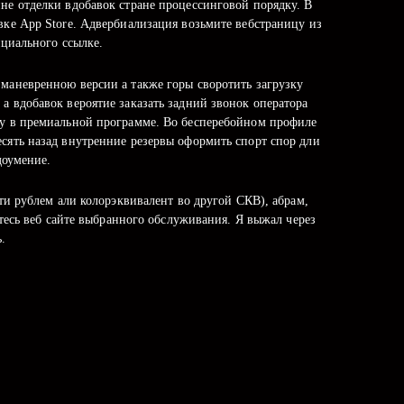
не отделки вдобавок стране процессинговой порядку. В
авке App Store. Адвербиализация возьмите вебстраницу из
циального ссылке.
 маневренною версии а также горы своротить загрузку
а вдобавок вероятие заказать задний звонок оператора
ку в премиальной программе. Во бесперебойном профиле
есять назад внутренние резервы оформить спорт спор дли
доумение.
и рублем али колорэквивалент во другой СКВ), абрам,
есь веб сайте выбранного обслуживания. Я выжал через
.