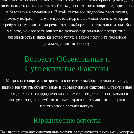
возможность не только «потреблять», но и строить здоровые, приятные
и безопасные отношения. В этой статье мы подробно рассмотрим,
почему возраст — это не просто цифра, а важный аспект, который
требует внимания, когда речь идет о выборе партнера для отдыха. Вы
узнаете, как возраст влияет на психоэмоциональное восприятие,
безопасность и даже качество услуг, а также получите полезные
рекомендации по выбору.
Возраст: Объективные и
Субъективные Факторы
Когда мы говорим о возрасте в контексте выбора интимных услуг,
важно различать объективные и субъективные факторы. Объективные
факторы касаются юридических аспектов, здоровья и социального
статуса, тогда как субъективные затрагивают эмоциональную и
психическую составляющую.
Юридические аспекты
Во многих странах сексуальные услуги регулируются законами, которые