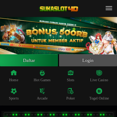
Beranda
Slot Online
Live Casino
Sportsbook
Arcade
Togel Online
Daftar
Login
Poker
Whatsapp
Home
Hot Games
Slots
Live Casino
Telegram
Sports
Arcade
Poker
Togel Online
Livechat