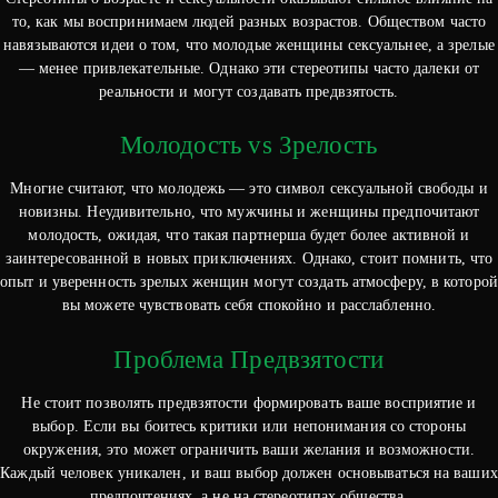
то, как мы воспринимаем людей разных возрастов. Обществом часто
навязываются идеи о том, что молодые женщины сексуальнее, а зрелые
— менее привлекательные. Однако эти стереотипы часто далеки от
реальности и могут создавать предвзятость.
Молодость vs Зрелость
Многие считают, что молодежь — это символ сексуальной свободы и
новизны. Неудивительно, что мужчины и женщины предпочитают
молодость, ожидая, что такая партнерша будет более активной и
заинтересованной в новых приключениях. Однако, стоит помнить, что
опыт и уверенность зрелых женщин могут создать атмосферу, в которой
вы можете чувствовать себя спокойно и расслабленно.
Проблема Предвзятости
Не стоит позволять предвзятости формировать ваше восприятие и
выбор. Если вы боитесь критики или непонимания со стороны
окружения, это может ограничить ваши желания и возможности.
Каждый человек уникален, и ваш выбор должен основываться на ваших
предпочтениях, а не на стереотипах общества.