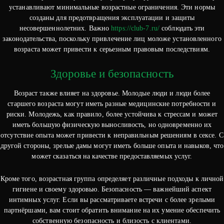
устанавливают минимальные возрастные ограничения. Эти нормы
созданы для предотвращения эксплуатации и защиты
несовершеннолетних. Важно
https://club-7.ru/
соблюдать эти
законодательства, поскольку привлечение лиц моложе установленного
возраста может привести к серьезным правовым последствиям.
Здоровье и безопасность
Возраст также влияет на здоровье. Молодые люди и люди более
старшего возраста могут иметь разные медицинские потребности и
риски. Молодежь, как правило, более устойчива к стрессам и может
иметь большую физическую выносливость, но одновременно их
отсутствие опыта может привести к неправильным решениям в сексе. С
другой стороны, зрелые дамы могут иметь больше опыта и навыков, что
может сказаться на качестве предоставляемых услуг.
Кроме того, возрастная группа определяет различные подходы к личной
гигиене и своему здоровью. Безопасность — важнейший аспект
интимных услуг. Если вы рассматриваете встречи с более зрелыми
партнёршами, вам стоит обратить внимание на их умение обеспечить
собственную безопасность и близость с клиентами.