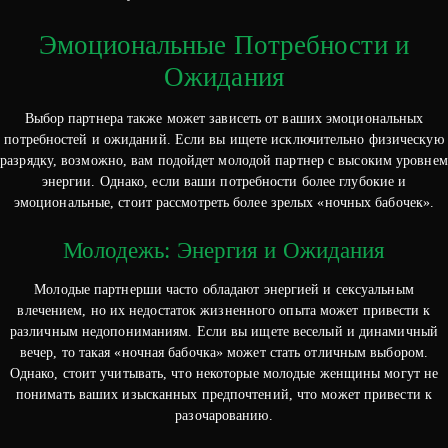
Эмоциональные Потребности и
Ожидания
Выбор партнера также может зависеть от ваших эмоциональных
потребностей и ожиданий. Если вы ищете исключительно физическую
разрядку, возможно, вам подойдет молодой партнер с высоким уровнем
энергии. Однако, если ваши потребности более глубокие и
эмоциональные, стоит рассмотреть более зрелых «ночных бабочек».
Молодежь: Энергия и Ожидания
Молодые партнерши часто обладают энергией и сексуальным
влечением, но их недостаток жизненного опыта может привести к
различным недопониманиям. Если вы ищете веселый и динамичный
вечер, то такая «ночная бабочка» может стать отличным выбором.
Однако, стоит учитывать, что некоторые молодые женщины могут не
понимать ваших изысканных предпочтений, что может привести к
разочарованию.