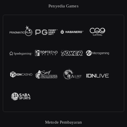
Penyedia Games
Metode Pembayaran