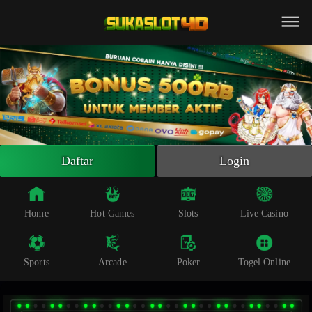
Beranda
Slot Online
Live Casino
Sportsbook
Arcade
Togel Online
Daftar
Login
Poker
Whatsapp
Home
Hot Games
Slots
Live Casino
Telegram
Sports
Arcade
Poker
Togel Online
Livechat