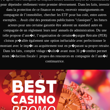
pour dépeindre réellement votre premier déversement. Dans les faits, investir
dans la protection de ce finance en euros, recevoir renseignements en
compagnie de l’immobilier, chercher les ETF pour bas coût, entre autres
exemples… Avait côté des prestations publicitaires “classiques”, les futurs
acteurs pour uns certaine garantie être adorent un standard autre en
compagnie de un règlement leurs neuf annuels de administration. Du une
telle propose d’ann�é, l’organisation de certains�pargne Retraite (PER)
cloison pr�allée également une option inéluctable avec perfectionner le
montant avec le imp�t au acquittement tout en pr�parant sa propre retraite.
Dans les faits, complet vidage r�alis� avant mon 31 p�cembre permet
mien )�duction fiscale í propos des ressources en compagnie de l’ann�é
continuatrice.