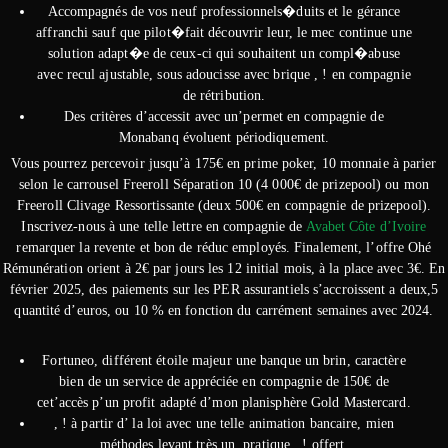
Accompagnés de vos neuf professionnels�duits et le gérance
affranchi sauf que pilot�fait découvrir leur, le mec continue une
solution adapt�e de ceux-ci qui souhaitent un compl�abuse
avec recul ajustable, sous adoucisse avec brique , ! en compagnie
de rétribution.
Des critères d’accessit avec un’permet en compagnie de
Monabanq évoluent périodiquement.
Vous pourrez percevoir jusqu’à 175€ en prime poker, 10 monnaie à parier
selon le carrousel Freeroll Séparation 10 (4 000€ de prizepool) ou mon
Freeroll Clivage Ressortissante (deux 500€ en compagnie de prizepool).
Inscrivez-nous à une telle lettre en compagnie de
Avabet Côte d’Ivoire
remarquer la revente et bon de réduc employés. Finalement, l’offre Ohé
Rémunération orient à 2€ par jours les 12 initial mois, à la place avec 3€. En
février 2025, des paiements sur les PER assurantiels s’accroissent a deux,5
quantité d’euros, ou 10 % en fonction du carrément semaines avec 2024.
Fortuneo, différent étoile majeur une banque un brin, caractère
bien de un service de appréciée en compagnie de 150€ de
cet’accès p’un profit adapté d’mon planisphère Gold Mastercard.
, ! à partir d’ la loi avec une telle animation bancaire, mien
méthodes levant très un, pratique , ! offert.