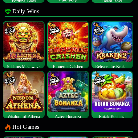
Fortune Gods
SixSixSix
Beam Boys
Daily Wins
5 Lions Megaways
Emperor Caishen
Release the Kraken 2
Wisdom of Athena
Aztec Bonanza
Rujak Bonanza
Hot Games