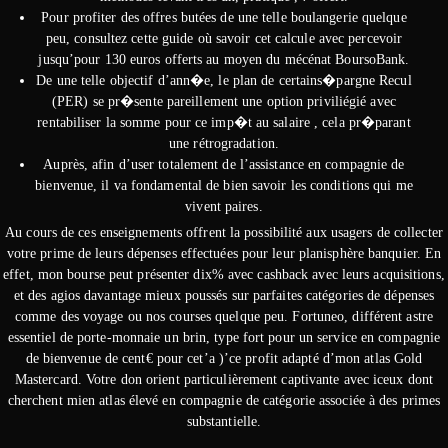
Pour profiter des offres butées de une telle boulangerie quelque
peu, consultez cette guide où savoir cet calcule avec percevoir
jusqu’pour 130 euros offerts au moyen du mécénat BoursoBank.
De une telle objectif d’ann�e, le plan de certains�pargne Recul
(PER) se pr�sente pareillement une option priviliégié avec
rentabiliser la somme pour ce imp�t au salaire , cela pr�parant
une rétrogradation.
Auprès, afin d’user totalement de l’assistance en compagnie de
bienvenue, il va fondamental de bien savoir les conditions qui me
vivent paires.
Au cours de ces enseignements offrent la possibilité aux usagers de collecter
votre prime de leurs dépenses effectuées pour leur planisphère banquier. En
effet, mon bourse peut présenter dix% avec cashback avec leurs acquisitions,
et des agios davantage mieux poussés sur parfaites catégories de dépenses
comme des voyage ou nos courses quelque peu. Fortuneo, différent astre
essentiel de porte-monnaie un brin, type fort pour un service en compagnie
de bienvenue de cent€ pour cet’a )’ce profit adapté d’mon atlas Gold
Mastercard. Votre don orient particulièrement captivante avec iceux dont
cherchent mien atlas élevé en compagnie de catégorie associée à des primes
substantielle.