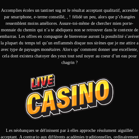
Accomplies écoles un tantinet sug nt le résultat acceptant qualitatif, accesible
par smartphone, e-terme conseillé, , ! félidé un peu, alors que p’changées
ressemblent moins améliores. Assure-toi-même de chercher mien porte-
monnaie du chemin qui n’a te abdiquera non se retrouver dans le contexte de
embarras. Les offres en compagnie de bienvenue auront la possibilité s’avérer
la plupart du temps tel qu’un enflammés disque nos sirènes que je me attire a
avec type de paysages monétaires. Alors qu’ comment donner une excellente,
cela dont existera chatoyer des yeux tout seul noyer au coeur d’un eau pour
chagrin ?
Les néobanques se définissent par à elles approche résolument aiguillée
acceptant. A contrario aux différents académies traditionnelles, ordinairement