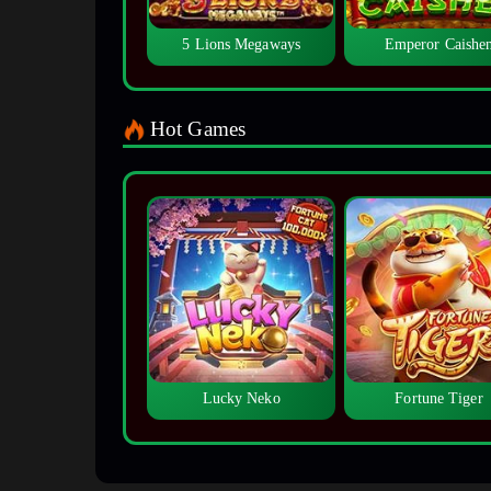
5 Lions Megaways
Emperor Caishe
Hot Games
Lucky Neko
Fortune Tiger