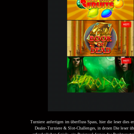
Turniere anfertigen im überfluss Spass, hier die leser dies
Dealer-Turniere & Slot-Challenges, in denen Die leser üb