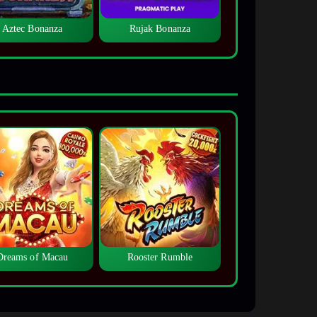
Aztec Bonanza
Rujak Bonanza
Dreams of Macau
Rooster Rumble