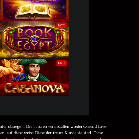
inter obsiegen. Die autoren veranstalten wiederkehrend Live-
n, auf diese weise Diese der treuer Kunde sie sind. Diese