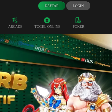
DAFTAR
LOGIN
ARCADE
TOGEL ONLINE
POKER