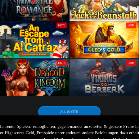
 erfahrenen Spielern ermöglichen, gegeneinander anzutreten & größere Preise h
er Highscores Geld, Freispiele unter anderem andere Belohnungen dazu erhalte