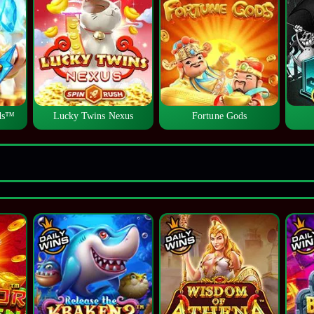
lds™
Lucky Twins Nexus
Fortune Gods