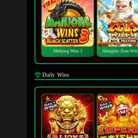
Mahjong Wins 3
Almighty Zeus Wi
Daily Wins