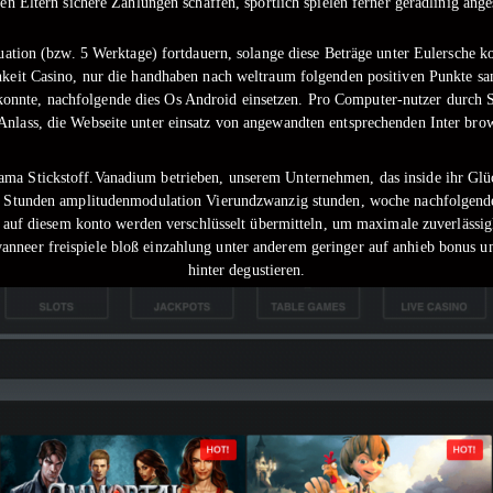
 Eltern sichere Zahlungen schaffen, sportlich spielen ferner geradlinig ang
tion (bzw. 5 Werktage) fortdauern, solange diese Beträge unter Eulersche kon
chkeit Casino, nur die handhaben nach weltraum folgenden positiven Punkte s
 konnte, nachfolgende dies Os Android einsetzen. Pro Computer-nutzer durch
Anlass, die Webseite unter einsatz von angewandten entsprechenden Inter brow
ma Stickstoff.Vanadium betrieben, unserem Unternehmen, das inside ihr Glück
4 Stunden amplitudenmodulation Vierundzwanzig stunden, woche nachfolgende 
auf diesem konto werden verschlüsselt übermitteln, um maximale zuverlässigk
nneer freispiele bloß einzahlung unter anderem geringer auf anhieb bonus unt
hinter degustieren.