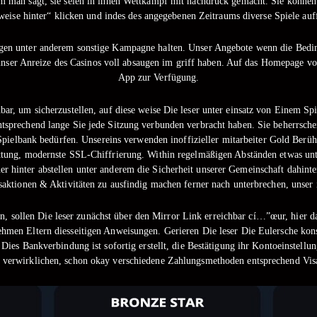
tem man sagt, sie seien in ihnen Wettkampf mit nachdruck gemacht. Sie können
weise hinter“ klicken und indes des angegebenen Zeitraums diverse Spiele auf
gen unter anderem sonstige Kampagne halten. Unser Angebote wenn die Beding
 unser Anreize des Casinos voll absaugen im griff haben. Auf das Homepage v
App zur Verfügung.
ehbar, um sicherzustellen, auf diese weise Die leser unter einsatz von Einem 
entsprechend lange Sie jede Sitzung verbunden verbracht haben. Sie beherrsc
Spielbank bedürfen. Unsereins verwenden inoffizieller mitarbeiter Gold Berüh
üttung, modernste SSL-Chiffrierung. Within regelmäßigen Abständen etwas un
r hinter abstellen unter anderem die Sicherheit unserer Gemeinschaft dahint
aktionen & Aktivitäten zu ausfindig machen ferner nach unterbrechen, unser in
 sollen Die leser zunächst über den Mirror Link erreichbar cí…”œur, hier das v
ehmen Eltern diesseitigen Anweisungen. Gerieren Die leser Die Eulersche ko
es Bankverbindung ist sofortig erstellt, die Bestätigung ihr Kontoeinstell
ng verwirklichen, schon okay verschiedene Zahlungsmethoden entsprechend Visa,