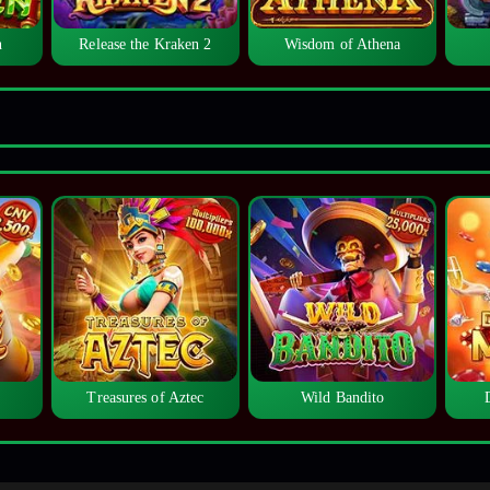
n
Release the Kraken 2
Wisdom of Athena
Treasures of Aztec
Wild Bandito