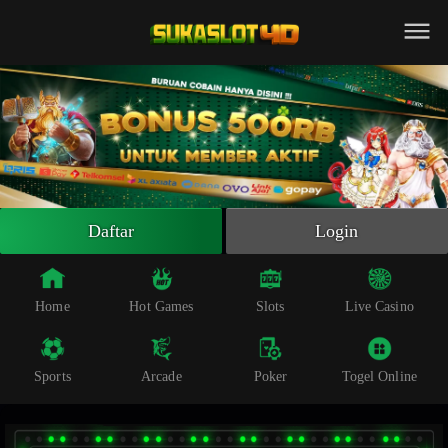
Beranda
Slot Online
Live Casino
Sportsbook
Arcade
Togel Online
Daftar
Login
Poker
Whatsapp
Home
Hot Games
Slots
Live Casino
Telegram
Sports
Arcade
Poker
Togel Online
Livechat