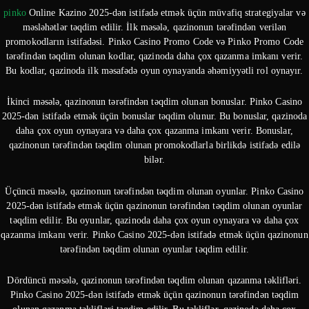
pinko
Online Kazino 2025-dən istifadə etmək üçün müvafiq strategiyalar və
məsləhətlər təqdim edilir. İlk məsələ, qazinonun tərəfindən verilən
promokodların istifadəsi. Pinko Casino Promo Code və Pinko Promo Code
tərəfindən təqdim olunan kodlar, qazinoda daha çox qazanma imkanı verir.
Bu kodlar, qazinoda ilk məsafədə oyun oynayanda əhəmiyyətli rol oynayır.
İkinci məsələ, qazinonun tərəfindən təqdim olunan bonuslar. Pinko Casino
2025-dən istifadə etmək üçün bonuslar təqdim olunur. Bu bonuslar, qazinoda
daha çox oyun oynayara və daha çox qazanma imkanı verir. Bonuslar,
qazinonun tərəfindən təqdim olunan promokodlarla birlikdə istifadə edilə
bilər.
Üçüncü məsələ, qazinonun tərəfindən təqdim olunan oyunlar. Pinko Casino
2025-dən istifadə etmək üçün qazinonun tərəfindən təqdim olunan oyunlar
təqdim edilir. Bu oyunlar, qazinoda daha çox oyun oynayara və daha çox
qazanma imkanı verir. Pinko Casino 2025-dən istifadə etmək üçün qazinonun
tərəfindən təqdim olunan oyunlar təqdim edilir.
Dördüncü məsələ, qazinonun tərəfindən təqdim olunan qazanma təklifləri.
Pinko Casino 2025-dən istifadə etmək üçün qazinonun tərəfindən təqdim