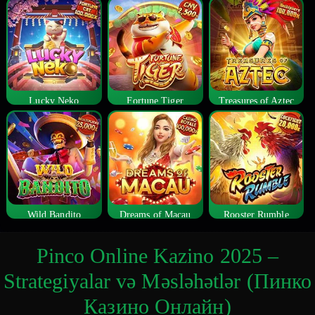
Lucky Neko
Fortune Tiger
Treasures of Aztec
Wild Bandito
Dreams of Macau
Rooster Rumble
Pinco Online Kazino 2025 –
Strategiyalar və Məsləhətlər (Пинко
Казино Онлайн)