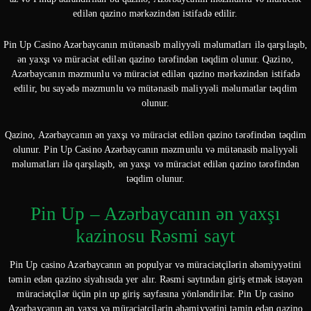
edilən qazino mərkəzindən istifadə edilir.
Pin Up Casino Azərbaycanın mütənasib maliyyəli məlumatları ilə qarşılaşıb,
ən yaxşı və müraciət edilən qazino tərəfindən təqdim olunur. Qazino,
Azərbaycanın məzmunlu və müraciət edilən qazino mərkəzindən istifadə
edilir, bu sayədə məzmunlu və mütənasib maliyyəli məlumatlar təqdim
olunur.
Qazino, Azərbaycanın ən yaxşı və müraciət edilən qazino tərəfindən təqdim
olunur. Pin Up Casino Azərbaycanın məzmunlu və mütənasib maliyyəli
məlumatları ilə qarşılaşıb, ən yaxşı və müraciət edilən qazino tərəfindən
təqdim olunur.
Pin Up – Azərbaycanın ən yaxşı
kazinosu Rəsmi sayt
Pin Up casino Azərbaycanın ən populyar və müraciətçilərin əhəmiyyətini
təmin edən qazino siyahısıda yer alır. Rəsmi saytından giriş etmək istəyən
müraciətçilər üçün pin up giriş sayfasına yönləndirilər. Pin Up casino
Azərbaycanın ən yaxşı və müraciətçilərin əhəmiyyətini təmin edən qazino