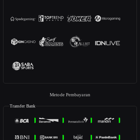
Metode Pembayaran
Transfer Bank