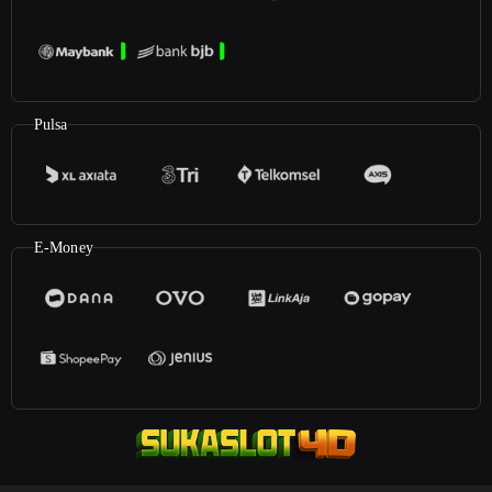
Pulsa
E-Money