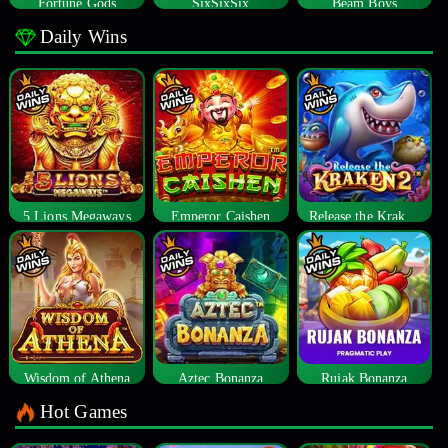
Fortune Gods
SixSixSix
Beam Boys
Daily Wins
5 Lions Megaways
Emperor Caishen
Release the Kraken 2
Wisdom of Athena
Aztec Bonanza
Rujak Bonanza
Hot Games