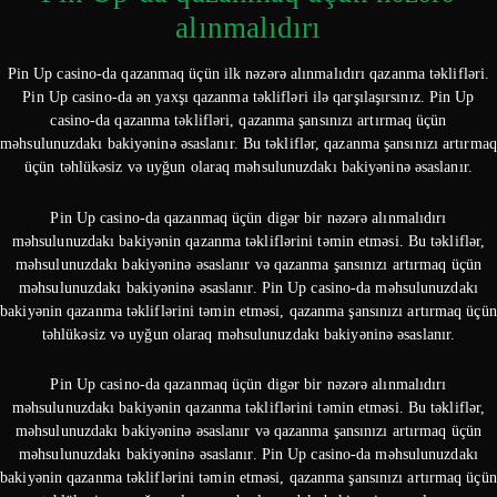
alınmalıdırı
Pin Up casino-da qazanmaq üçün ilk nəzərə alınmalıdırı qazanma təklifləri.
Pin Up casino-da ən yaxşı qazanma təklifləri ilə qarşılaşırsınız. Pin Up
casino-da qazanma təklifləri, qazanma şansınızı artırmaq üçün
məhsulunuzdakı bakiyəninə əsaslanır. Bu təkliflər, qazanma şansınızı artırmaq
üçün təhlükəsiz və uyğun olaraq məhsulunuzdakı bakiyəninə əsaslanır.
Pin Up casino-da qazanmaq üçün digər bir nəzərə alınmalıdırı
məhsulunuzdakı bakiyənin qazanma təkliflərini təmin etməsi. Bu təkliflər,
məhsulunuzdakı bakiyəninə əsaslanır və qazanma şansınızı artırmaq üçün
məhsulunuzdakı bakiyəninə əsaslanır. Pin Up casino-da məhsulunuzdakı
bakiyənin qazanma təkliflərini təmin etməsi, qazanma şansınızı artırmaq üçün
təhlükəsiz və uyğun olaraq məhsulunuzdakı bakiyəninə əsaslanır.
Pin Up casino-da qazanmaq üçün digər bir nəzərə alınmalıdırı
məhsulunuzdakı bakiyənin qazanma təkliflərini təmin etməsi. Bu təkliflər,
məhsulunuzdakı bakiyəninə əsaslanır və qazanma şansınızı artırmaq üçün
məhsulunuzdakı bakiyəninə əsaslanır. Pin Up casino-da məhsulunuzdakı
bakiyənin qazanma təkliflərini təmin etməsi, qazanma şansınızı artırmaq üçün