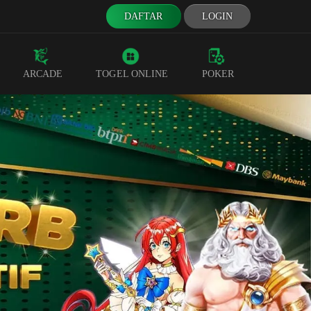
DAFTAR
LOGIN
ARCADE
TOGEL ONLINE
POKER