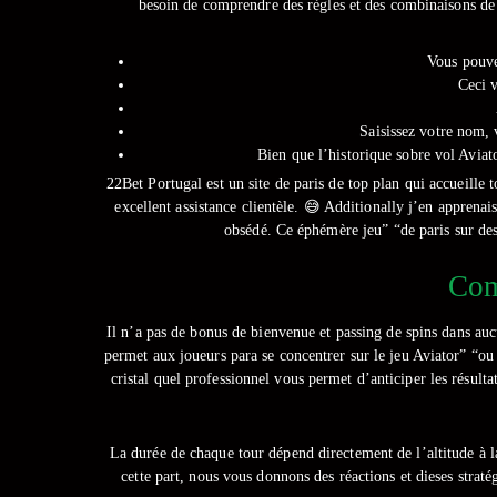
besoin de comprendre des règles et des combinaisons de 
Vous pouve
Ceci v
Saisissez votre nom, 
Bien que l’historique sobre vol Aviato
22Bet Portugal est un site de paris de top plan qui accueille
excellent assistance clientèle. 😅 Additionally j’en apprenai
obsédé. Ce éphémère jeu” “de paris sur de
Com
Il n’a pas de bonus de bienvenue et passing de spins dans au
permet aux joueurs para se concentrer sur le jeu Aviator” “ou
cristal quel professionnel vous permet d’anticiper les résulta
La durée de chaque tour dépend directement de l’altitude à la
cette part, nous vous donnons des réactions et dieses stra