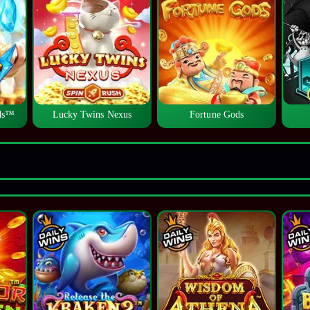
lds™
Lucky Twins Nexus
Fortune Gods