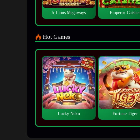
5 Lions Megaways
Emperor Caishe
Hot Games
Lucky Neko
Fortune Tiger