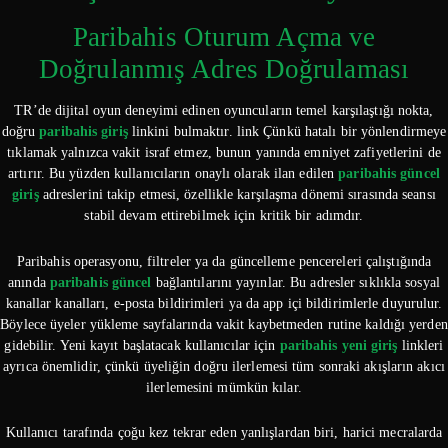
Paribahis Oturum Açma ve
Doğrulanmış Adres Doğrulaması
TR’de dijital oyun deneyimi edinen oyuncuların temel karşılaştığı nokta,
doğru
paribahis giriş
linkini bulmaktır. link Çünkü hatalı bir yönlendirmeye
tıklamak yalnızca vakit israf etmez, bunun yanında emniyet zafiyetlerini de
artırır. Bu yüzden kullanıcıların onaylı olarak ilan edilen
paribahis güncel
giriş
adreslerini takip etmesi, özellikle karşılaşma dönemi sırasında seansı
stabil devam ettirebilmek için kritik bir adımdır.
Paribahis operasyonu, filtreler ya da güncelleme pencereleri çalıştığında
anında
paribahis güncel
bağlantılarını yayınlar. Bu adresler sıklıkla sosyal
kanallar kanalları, e-posta bildirimleri ya da app içi bildirimlerle duyurulur.
Böylece üyeler yükleme sayfalarında vakit kaybetmeden rutine kaldığı yerden
gidebilir. Yeni kayıt başlatacak kullanıcılar için
paribahis yeni giriş
linkleri
ayrıca önemlidir, çünkü üyeliğin doğru ilerlemesi tüm sonraki akışların akıcı
ilerlemesini mümkün kılar.
Kullanıcı tarafında çoğu kez tekrar eden yanlışlardan biri, harici mecralarda