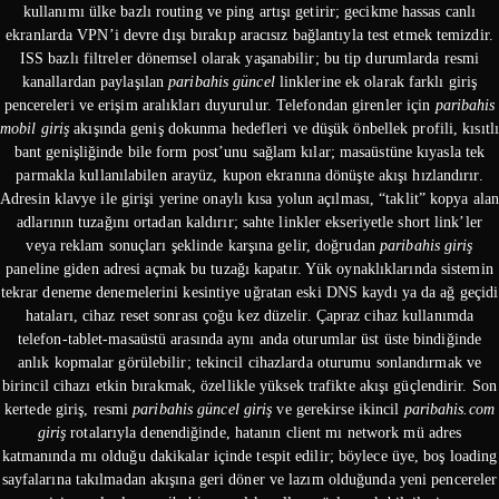
kullanımı ülke bazlı routing ve ping artışı getirir; gecikme hassas canlı
ekranlarda VPN’i devre dışı bırakıp aracısız bağlantıyla test etmek temizdir.
ISS bazlı filtreler dönemsel olarak yaşanabilir; bu tip durumlarda resmi
kanallardan paylaşılan
paribahis güncel
linklerine ek olarak farklı giriş
pencereleri ve erişim aralıkları duyurulur. Telefondan girenler için
paribahis
mobil giriş
akışında geniş dokunma hedefleri ve düşük önbellek profili, kısıtlı
bant genişliğinde bile form post’unu sağlam kılar; masaüstüne kıyasla tek
parmakla kullanılabilen arayüz, kupon ekranına dönüşte akışı hızlandırır.
Adresin klavye ile girişi yerine onaylı kısa yolun açılması, “taklit” kopya ala
adlarının tuzağını ortadan kaldırır; sahte linkler ekseriyetle short link’ler
veya reklam sonuçları şeklinde karşına gelir, doğrudan
paribahis giriş
paneline giden adresi açmak bu tuzağı kapatır. Yük oynaklıklarında sistemin
tekrar deneme denemelerini kesintiye uğratan eski DNS kaydı ya da ağ geçidi
hataları, cihaz reset sonrası çoğu kez düzelir. Çapraz cihaz kullanımda
telefon-tablet-masaüstü arasında aynı anda oturumlar üst üste bindiğinde
anlık kopmalar görülebilir; tekincil cihazlarda oturumu sonlandırmak ve
birincil cihazı etkin bırakmak, özellikle yüksek trafikte akışı güçlendirir. Son
kertede giriş, resmi
paribahis güncel giriş
ve gerekirse ikincil
paribahis.com
giriş
rotalarıyla denendiğinde, hatanın client mı network mü adres
katmanında mı olduğu dakikalar içinde tespit edilir; böylece üye, boş loading
sayfalarına takılmadan akışına geri döner ve lazım olduğunda yeni pencereler