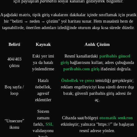
için paylaşılan
paribahis
sosyal kanalları gözleyerek bilgilenir.
Aşağıdaki matris, tipik giriş vakalarını dakikalar içinde sınıflamak için pratik
bir “belirti → neden → çözüm” yol haritası sunar. Hem masaüstü hem de
taşınabilirde, önerilen adımları izlediğinde oturum akışı kısa sürede düzelir.
Belirti
Kaynak
Anlık Çözüm
Eski yer imi
Resmî kanallardaki
paribahis güncel
404/403
ya da hatalı
giriş
bağlantısını kullan; adres çubuğunda
çıktısı
yönlendirme
paribahis.com giriş
ifadesini doğrula.
Hatalı
Önbellek ve çerez
temizliği gerçekleştir;
Boş sayfa /
önbellek,
reklam engelleyiciyi kısa süreli devre dışı
loop
agresif
bırak; güvenli paribahis giriş adresi ile
eklentiler
aç.
Sistem
zamanı
Cihazda saat/bölgeyi
otomatik senkron
“Unsecure”
farklı,
SSL
etkinleştir; yalnızca “https://” ile başlayan
ikonu
validasyonu
resmî adrese yönlen.