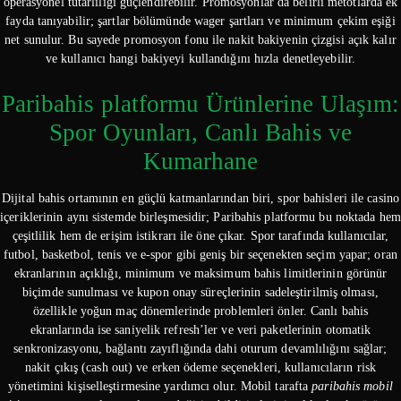
operasyonel tutarlılığı güçlendirebilir. Promosyonlar da belirli metotlarda ek
fayda tanıyabilir; şartlar bölümünde wager şartları ve minimum çekim eşiği
net sunulur. Bu sayede promosyon fonu ile nakit bakiyenin çizgisi açık kalır
ve kullanıcı hangi bakiyeyi kullandığını hızla denetleyebilir.
Paribahis platformu Ürünlerine Ulaşım:
Spor Oyunları, Canlı Bahis ve
Kumarhane
Dijital bahis ortamının en güçlü katmanlarından biri, spor bahisleri ile casino
içeriklerinin aynı sistemde birleşmesidir; Paribahis platformu bu noktada hem
çeşitlilik hem de erişim istikrarı ile öne çıkar. Spor tarafında kullanıcılar,
futbol, basketbol, tenis ve e-spor gibi geniş bir seçenekten seçim yapar; oran
ekranlarının açıklığı, minimum ve maksimum bahis limitlerinin görünür
biçimde sunulması ve kupon onay süreçlerinin sadeleştirilmiş olması,
özellikle yoğun maç dönemlerinde problemleri önler. Canlı bahis
ekranlarında ise saniyelik refresh’ler ve veri paketlerinin otomatik
senkronizasyonu, bağlantı zayıflığında dahi oturum devamlılığını sağlar;
nakit çıkış (cash out) ve erken ödeme seçenekleri, kullanıcıların risk
yönetimini kişiselleştirmesine yardımcı olur. Mobil tarafta
paribahis mobil