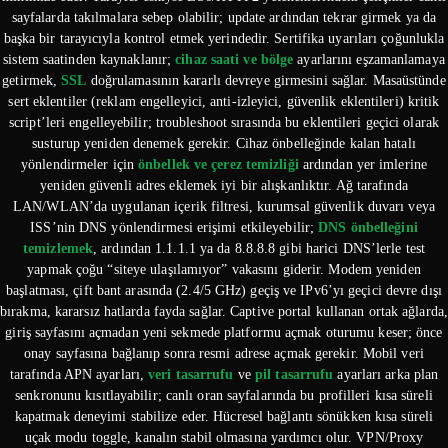
sayfalarda takılmalara sebep olabilir; update ardından tekrar girmek ya da
başka bir tarayıcıyla kontrol etmek yerindedir. Sertifika uyarıları çoğunlukla
sistem saatinden kaynaklanır;
cihaz saati ve bölge
ayarlarını eşzamanlamaya
getirmek,
SSL
doğrulamasının kararlı devreye girmesini sağlar. Masaüstünde
sert eklentiler (reklam engelleyici, anti-izleyici, güvenlik eklentileri) kritik
script’leri engelleyebilir; troubleshoot sırasında bu eklentileri geçici olarak
susturup yeniden denemek gerekir. Cihaz önbelleğinde kalan hatalı
yönlendirmeler için
önbellek ve çerez temizliği
ardından yer imlerine
yeniden güvenli adres eklemek iyi bir alışkanlıktır. Ağ tarafında
LAN/WLAN’da uygulanan içerik filtresi, kurumsal güvenlik duvarı veya
ISS’nin DNS yönlendirmesi erişimi etkileyebilir;
DNS önbelleğini
temizlemek
, ardından 1.1.1.1 ya da 8.8.8.8 gibi harici DNS’lerle test
yapmak çoğu “siteye ulaşılamıyor” vakasını giderir. Modem yeniden
başlatması, çift bant arasında (2.4/5 GHz) geçiş ve IPv6’yı geçici devre dışı
bırakma, kararsız hatlarda fayda sağlar. Captive portal kullanan ortak ağlarda,
giriş sayfasını açmadan yeni sekmede platformu açmak oturumu keser; önce
onay sayfasına bağlanıp sonra resmi adrese açmak gerekir. Mobil veri
tarafında APN ayarları,
veri tasarrufu
ve
pil tasarrufu
ayarları arka plan
senkronunu kısıtlayabilir; canlı oran sayfalarında bu profilleri kısa süreli
kapatmak deneyimi stabilize eder. Hücresel bağlantı sönükken kısa süreli
uçak modu toggle, kanalın stabil olmasına yardımcı olur. VPN/Proxy