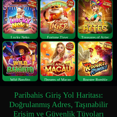
Lucky Neko
Fortune Tiger
Treasures of Aztec
Wild Bandito
Dreams of Macau
Rooster Rumble
Paribahis Giriş Yol Haritası:
Doğrulanmış Adres, Taşınabilir
Erişim ve Güvenlik Tüyoları