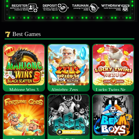
Best Games
Mahjong Wins 3
Almighty Zeus Wilds™
Lucky Twins Nexus