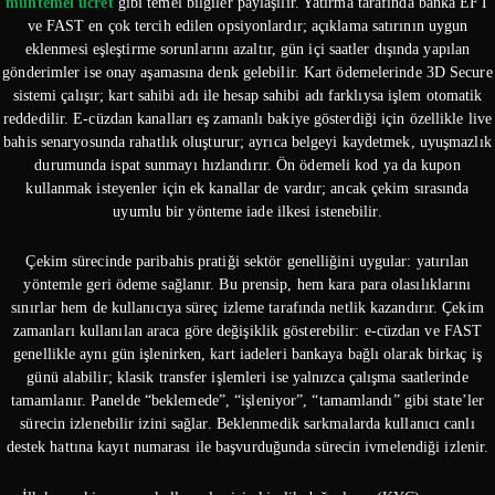
muhtemel ücret
gibi temel bilgiler paylaşılır. Yatırma tarafında banka EFT
ve FAST en çok tercih edilen opsiyonlardır; açıklama satırının uygun
eklenmesi eşleştirme sorunlarını azaltır, gün içi saatler dışında yapılan
gönderimler ise onay aşamasına denk gelebilir. Kart ödemelerinde 3D Secure
sistemi çalışır; kart sahibi adı ile hesap sahibi adı farklıysa işlem otomatik
reddedilir. E-cüzdan kanalları eş zamanlı bakiye gösterdiği için özellikle live
bahis senaryosunda rahatlık oluşturur; ayrıca belgeyi kaydetmek, uyuşmazlık
durumunda ispat sunmayı hızlandırır. Ön ödemeli kod ya da kupon
kullanmak isteyenler için ek kanallar de vardır; ancak çekim sırasında
uyumlu bir yönteme iade ilkesi istenebilir.
Çekim sürecinde paribahis pratiği sektör genelliğini uygular: yatırılan
yöntemle geri ödeme sağlanır. Bu prensip, hem kara para olasılıklarını
sınırlar hem de kullanıcıya süreç izleme tarafında netlik kazandırır. Çekim
zamanları kullanılan araca göre değişiklik gösterebilir: e-cüzdan ve FAST
genellikle aynı gün işlenirken, kart iadeleri bankaya bağlı olarak birkaç iş
günü alabilir; klasik transfer işlemleri ise yalnızca çalışma saatlerinde
tamamlanır. Panelde “beklemede”, “işleniyor”, “tamamlandı” gibi state’ler
sürecin izlenebilir izini sağlar. Beklenmedik sarkmalarda kullanıcı canlı
destek hattına kayıt numarası ile başvurduğunda sürecin ivmelendiği izlenir.