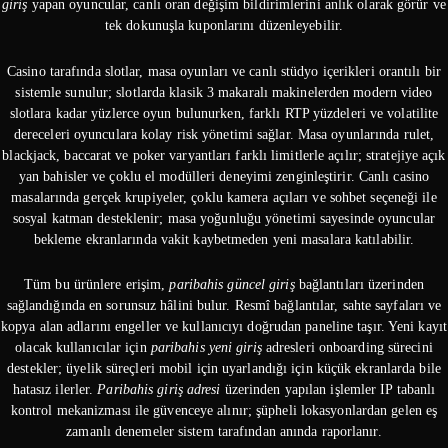
giriş
yapan oyuncular, canlı oran değişim bildirimlerini anlık olarak görür ve
tek dokunuşla kuponlarını düzenleyebilir.
Casino tarafında slotlar, masa oyunları ve canlı stüdyo içerikleri orantılı bir
sistemle sunulur; slotlarda klasik 3 makaralı makinelerden modern video
slotlara kadar yüzlerce oyun bulunurken, farklı RTP yüzdeleri ve volatilite
dereceleri oyunculara kolay risk yönetimi sağlar. Masa oyunlarında rulet,
blackjack, baccarat ve poker varyantları farklı limitlerle açılır; stratejiye açık
yan bahisler ve çoklu el modülleri deneyimi zenginleştirir. Canlı casino
masalarında gerçek krupiyeler, çoklu kamera açıları ve sohbet seçeneği ile
sosyal katman desteklenir; masa yoğunluğu yönetimi sayesinde oyuncular
bekleme ekranlarında vakit kaybetmeden yeni masalara katılabilir.
Tüm bu ürünlere erişim,
paribahis güncel giriş
bağlantıları üzerinden
sağlandığında en sorunsuz hâlini bulur. Resmî bağlantılar, sahte sayfaları ve
kopya alan adlarını engeller ve kullanıcıyı doğrudan paneline taşır. Yeni kayıt
olacak kullanıcılar için
paribahis yeni giriş
adresleri onboarding sürecini
destekler; üyelik süreçleri mobil için uyarlandığı için küçük ekranlarda bile
hatasız ilerler.
Paribahis giriş adresi
üzerinden yapılan işlemler IP tabanlı
kontrol mekanizması ile güvenceye alınır; şüpheli lokasyonlardan gelen eş
zamanlı denemeler sistem tarafından anında raporlanır.