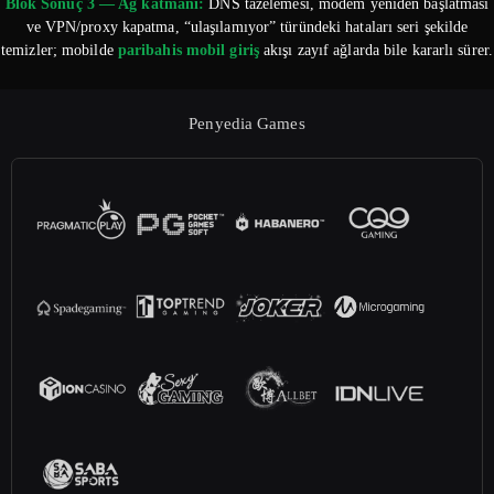
Blok Sonuç 3 — Ağ katmanı:
DNS tazelemesi, modem yeniden başlatması
ve VPN/proxy kapatma, “ulaşılamıyor” türündeki hataları seri şekilde
temizler; mobilde
paribahis mobil giriş
akışı zayıf ağlarda bile kararlı sürer.
Penyedia Games