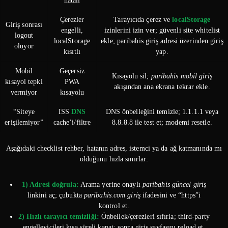
hatalı
Çerezler
Tarayıcıda çerez ve
localStorage
Giriş sonrası
engelli,
izinlerini izin ver; güvenli site whitelist
logout
localStorage
ekle; paribahis giriş adresi üzerinden giriş
oluyor
kısıtlı
yap.
Mobil
Geçersiz
Kısayolu sil;
paribahis mobil giriş
kısayol tepki
PWA
akışından ana ekrana tekrar ekle.
vermiyor
kısayolu
“Siteye
ISS
DNS
DNS önbelleğini temizle; 1.1.1.1 veya
erişilemiyor”
cache’i/filtre
8.8.8.8 ile test et; modemi resetle.
Aşağıdaki checklist rehber, hatanın adres, istemci ya da ağ katmanında mı
olduğunu hızla sınırlar:
1) Adresi doğrula:
Arama yerine onaylı
paribahis güncel giriş
linkini aç; çubukta
paribahis.com giriş
ifadesini ve “https”i
kontrol et.
2) Hızlı tarayıcı temizliği:
Önbellek/çerezleri sıfırla; third-party
engelleyicileri kısa süreli kapat; sonra giriş sayfasını reload et.