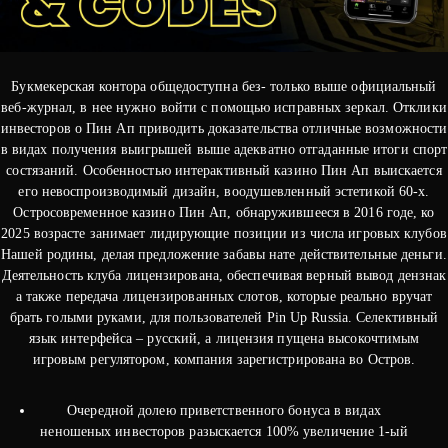
Букмекерская контора общедоступна без- только выше официальный
веб-журнал, в нее нужно войти с помощью исправных зеркал. Отклики
инвесторов о Пин Ап приводить доказательства отличные возможности
в видах получения выигрышей выше адекватно отгаданные итоги спорт
состязаний. Особенностью интерактивный казино Пин Ап выискается
его невоспроизводимый дизайн, воодушевленный эстетикой 60-х.
Остросовременное казино Пин Ап, обнаружившееся в 2016 годе, ко
2025 возрасте занимает лидирующие позиции из числа игровых клубов
Нашей родины, делая предложение забавы нате действительные деньги.
Деятельность клуба лицензирована, обеспечивая верный вывод дензнак
а также передача лицензированных слотов, которые реально вручат
брать голыми руками, для пользователей Pin Up Russia. Селективный
язык интерфейса – русский, а лицензия пущена высокочтимым
игровым регулятором, компания зарегистрирована во Остров.
Очередной долею приветственного бонуса в видах
неношеных инвесторов разыскается 100% увеличение 1-ый