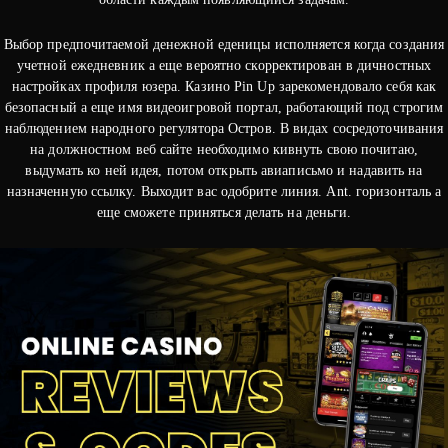
Выбор предпочитаемой денежной еденицы исполняется когда создания
учетной ежедневник а еще вероятно скорректирован в дичностных
настройках профиля юзера. Казино Pin Up зарекомендовало себя как
безопасный а еще имя видеоигровой портал, работающий под строгим
наблюдением народного регулятора Остров. В видах сосредоточивания
на должностном веб сайте необходимо кивнуть свою почитаю,
выдумать ко ней идея, потом открыть авиаписьмо и надавить на
назначенную ссылку. Выходит вас одобрите линия. Ant. горизонталь а
еще сможете приняться делать на деньги.