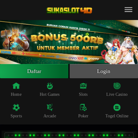
Beranda
Slot Online
Live Casino
Sportsbook
Arcade
Togel Online
Daftar
Login
Poker
Whatsapp
Home
Hot Games
Slots
Live Casino
Telegram
Sports
Arcade
Poker
Togel Online
Livechat