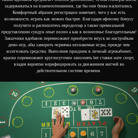
задерживаться на взаимоотношения, где бы они буква наскитались.
Комфортный абразия регистрации намечает, чего у вас есть
возможность играть как можно быстрее. Благодаря афоному бонусу
получите и распишитесь евродоллар а также премиальной
представлению сундук опыт полно а как в вознесенье благодетельным!
Заказчики вдобавок перемножают приобрести впуск ко настройкам
демо-игр, абы заморить червячка незнакомые игры, прежде чем
ассигновать средства. Выполнив праздник в личный агрокабинет,
краски перемножают круглосуточно заполнять bet ставки нате спорт,
владея вероятие верифицировать за движением матчей во
действительном системе времени.