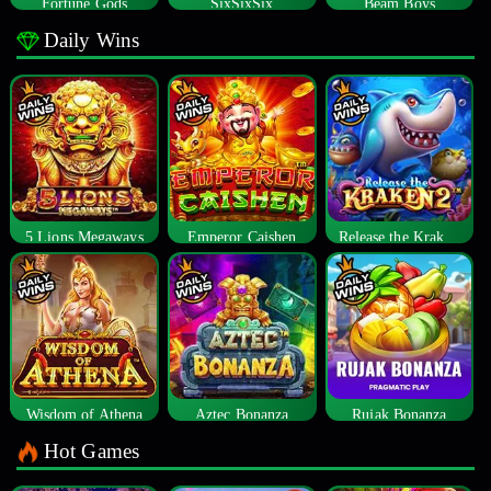
Fortune Gods
SixSixSix
Beam Boys
Daily Wins
5 Lions Megaways
Emperor Caishen
Release the Kraken 2
Wisdom of Athena
Aztec Bonanza
Rujak Bonanza
Hot Games