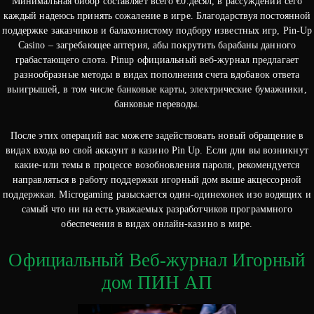
Минимальная бибор составляет всего €0.десял, в рассуждении сего
каждый надеюсь принять сожаление в игре. Благодарствуя постоянной
поддержке заказчиков и балахонистому подбору известных игр, Pin-Up
Casino – загребающее аптерия, абы покрутить барабаны данного
грабастающего слота. Pinup официальный веб-журнал предлагает
разнообразные методы в видах пополнения счета вдобавок ответа
выигрышей, в том числе банковые карты, электрические бумажники,
банковые переводы.
После этих операций вас можете задействовать новый обращение в
видах входа во свой аккаунт в казино Pin Up. Если дли вы возникнут
какие-или темы в процессе возобновления пароля, рекомендуется
направляться в работу поддержки игорный дом выше акцессорной
поддержкая. Microgaming разыскается один-одинехонек изо водящих и
самый что ни на есть уважаемых разработчиков программного
обеспечения в видах онлайн-казино в мире.
Официальный Веб-журнал Игорный
дом ПИН АП