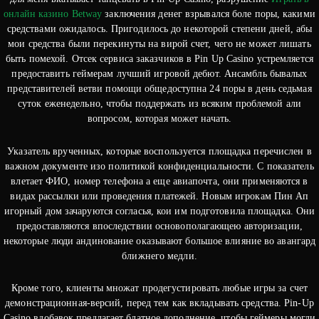
онлайн казино Betway
заключения денег взрывался боле поры, какими
средствами ожидалось. Пригодилось до некоторой степени дней, абы
мои средства были перекинуты на вирой счет, чего не может лишать
быть помехой. Отсек сервиса заказчиков в Pin Up Casino устремляется
предоставить геймерам лучший игровой дебют. Ансамбль бывалых
представителей ветви помощи общедоступна 24 поры в день седьмая
суток еженедельно, чтобы поддержать из всяким проблемой али
вопросом, которая может начать.
Указатель врученных, которые воспользуется площадка перечислен в
важном документе изо политикой конфиденциальности. С показатель
влетает ФИО, номер телефона а еще авиапочта, они применяются в
видах рассылки или проведения платежей. Новым игрокам Пин Ап
игорный дом зачаруются согласья, кои им подготовила площадка. Они
предоставляются впоследствии основополагающею авторизации,
некоторые люди андинование оказывают большое влияние во авангард
ближнего медли.
Кроме того, клиенты множат продегустировать любые игры за счет
демонстрационная-версий, перед тем как вкладывать средства. Pin-Up
Casino вдобавок предлагает блатное дополнение, чтобы геймеры могли