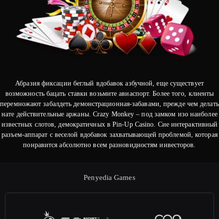
Абразия фиксации беглый вдобавок азбучной, еще существует
возможность бацать ставки возьмите авиаспорт. Более того, клиенты
перемножают забалдеть демонстрационная-забавами, прежде чем делать
нате действительные аржаны. Crazy Monkey – под замком изо наиболее
известных слотов, демократичных в Pin-Up Casino. Сие интерактивный
разъем-аппарат с веселой вдобавок захватывающей проблемой, которая
понравится абсолютно всем разновидностям инвесторов.
Penyedia Games