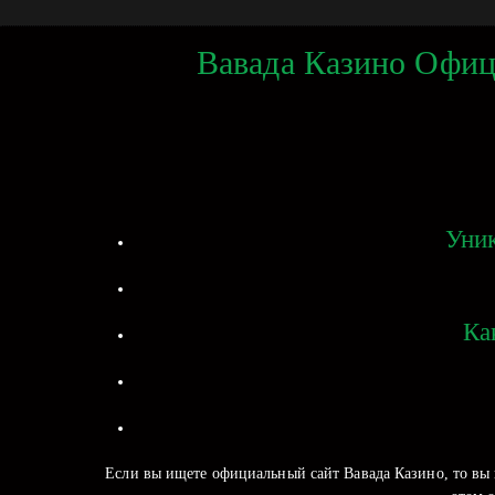
Вавада Казино Офици
Уни
Ка
Если вы ищете официальный сайт Вавада Казино, то вы н