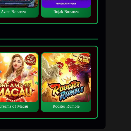
Aztec Bonanza
Rujak Bonanza
Dreams of Macau
Rooster Rumble