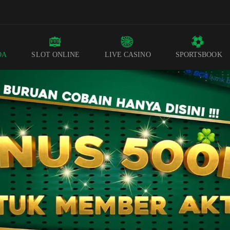
DA
SLOT ONLINE
LIVE CASINO
SPORTSBOOK