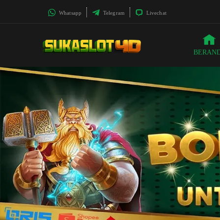
Whatsapp
Telegram
Livechat
BERAN