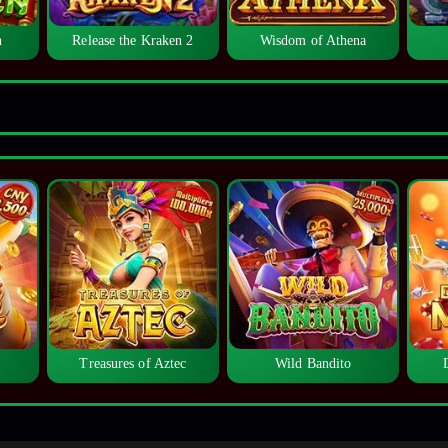
n
Release the Kraken 2
Wisdom of Athena
Treasures of Aztec
Wild Bandito