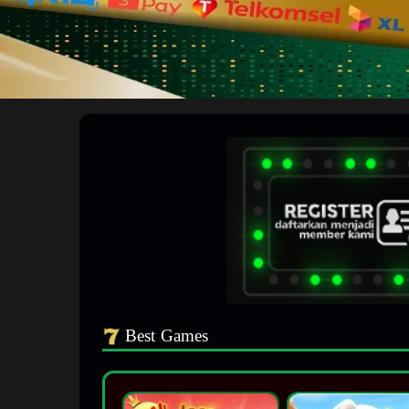
Best Games