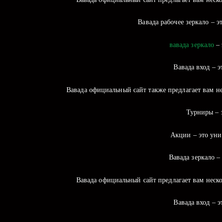
Вавада рабочее зеркало – э
вавада зеркало
– 
Вавада вход – э
Вавада официальный сайт также предлагает вам н
Турниры – э
Акции – это уни
Вавада зеркало –
Вавада официальный сайт предлагает вам неск
Вавада вход – э