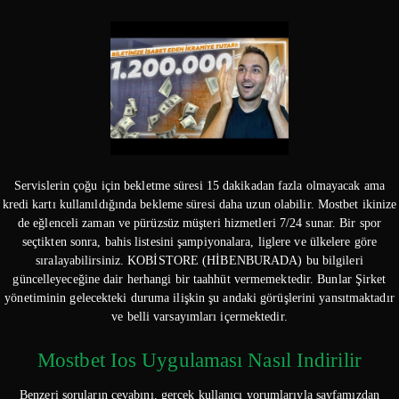
Servislerin çoğu için bekletme süresi 15 dakikadan fazla olmayacak ama
kredi kartı kullanıldığında bekleme süresi daha uzun olabilir. Mostbet ikinize
de eğlenceli zaman ve pürüzsüz müşteri hizmetleri 7/24 sunar. Bir spor
seçtikten sonra, bahis listesini şampiyonalara, liglere ve ülkelere göre
sıralayabilirsiniz. KOBİSTORE (HİBENBURADA) bu bilgileri
güncelleyeceğine dair herhangi bir taahhüt vermemektedir. Bunlar Şirket
yönetiminin gelecekteki duruma ilişkin şu andaki görüşlerini yansıtmaktadır
ve belli varsayımları içermektedir.
Mostbet Ios Uygulaması Nasıl Indirilir
Benzeri soruların cevabını, gerçek kullanıcı yorumlarıyla sayfamızdan