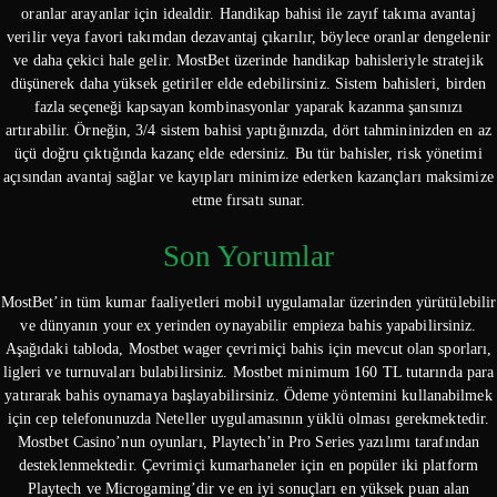
oranlar arayanlar için idealdir. Handikap bahisi ile zayıf takıma avantaj
verilir veya favori takımdan dezavantaj çıkarılır, böylece oranlar dengelenir
ve daha çekici hale gelir. MostBet üzerinde handikap bahisleriyle stratejik
düşünerek daha yüksek getiriler elde edebilirsiniz. Sistem bahisleri, birden
fazla seçeneği kapsayan kombinasyonlar yaparak kazanma şansınızı
artırabilir. Örneğin, 3/4 sistem bahisi yaptığınızda, dört tahmininizden en az
üçü doğru çıktığında kazanç elde edersiniz. Bu tür bahisler, risk yönetimi
açısından avantaj sağlar ve kayıpları minimize ederken kazançları maksimize
etme fırsatı sunar.
Son Yorumlar
MostBet’in tüm kumar faaliyetleri mobil uygulamalar üzerinden yürütülebilir
ve dünyanın your ex yerinden oynayabilir empieza bahis yapabilirsiniz.
Aşağıdaki tabloda, Mostbet wager çevrimiçi bahis için mevcut olan sporları,
ligleri ve turnuvaları bulabilirsiniz. Mostbet minimum 160 TL tutarında para
yatırarak bahis oynamaya başlayabilirsiniz. Ödeme yöntemini kullanabilmek
için cep telefonunuzda Neteller uygulamasının yüklü olması gerekmektedir.
Mostbet Casino’nun oyunları, Playtech’in Pro Series yazılımı tarafından
desteklenmektedir. Çevrimiçi kumarhaneler için en popüler iki platform
Playtech ve Microgaming’dir ve en iyi sonuçları en yüksek puan alan