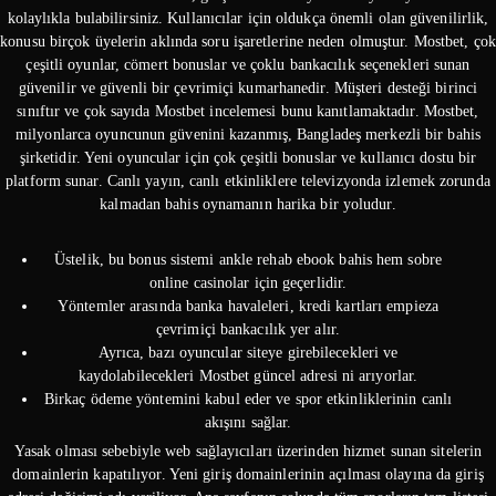
kolaylıkla bulabilirsiniz. Kullanıcılar için oldukça önemli olan güvenilirlik,
konusu birçok üyelerin aklında soru işaretlerine neden olmuştur. Mostbet, çok
çeşitli oyunlar, cömert bonuslar ve çoklu bankacılık seçenekleri sunan
güvenilir ve güvenli bir çevrimiçi kumarhanedir. Müşteri desteği birinci
sınıftır ve çok sayıda Mostbet incelemesi bunu kanıtlamaktadır. Mostbet,
milyonlarca oyuncunun güvenini kazanmış, Bangladeş merkezli bir bahis
şirketidir. Yeni oyuncular için çok çeşitli bonuslar ve kullanıcı dostu bir
platform sunar. Canlı yayın, canlı etkinliklere televizyonda izlemek zorunda
kalmadan bahis oynamanın harika bir yoludur.
Üstelik, bu bonus sistemi ankle rehab ebook bahis hem sobre
online casinolar için geçerlidir.
Yöntemler arasında banka havaleleri, kredi kartları empieza
çevrimiçi bankacılık yer alır.
Ayrıca, bazı oyuncular siteye girebilecekleri ve
kaydolabilecekleri Mostbet güncel adresi ni arıyorlar.
Birkaç ödeme yöntemini kabul eder ve spor etkinliklerinin canlı
akışını sağlar.
Yasak olması sebebiyle web sağlayıcıları üzerinden hizmet sunan sitelerin
domainlerin kapatılıyor. Yeni giriş domainlerinin açılması olayına da giriş