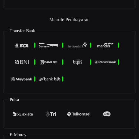
Metode Pembayaran
Transfer Bank
Pulsa
E-Money