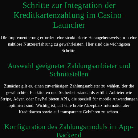
Schritte zur Integration der
Kreditkartenzahlung im Casino-
Launcher
Die Implementierung erfordert eine strukturierte Herangehensweise, um eine
nahtlose Nutzererfahrung zu gewährleisten. Hier sind die wichtigsten
Schritte:
Auswahl geeigneter Zahlungsanbieter und
Schnittstellen
Zunächst gilt es, einen zuverlässigen Zahlungsanbieter zu wählen, der die
gewünschten Funktionen und Sicherheitsstandards erfüllt. Anbieter wie
Stripe, Adyen oder PayPal bieten APIs, die speziell für mobile Anwendungen
optimiert sind. Wichtig ist, auf eine breite Akzeptanz internationaler
Kreditkarten sowie auf transparente Gebühren zu achten.
Konfiguration des Zahlungsmoduls im App-
Backend