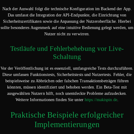
Nach der Auswahl folgt die technische Konfiguration im Backend der App.
Das umfasst die Integration der API-Endpunkte, die Einrichtung von
Sicherheitszertifikaten sowie die Anpassung der Nutzeroberfläche. Hierbei
sollte besonderes Augenmerk auf eine intuitive Bedienung gelegt werden, um
Nutzer nicht zu verwirren.
Testläufe und Fehlerbehebung vor Live-
Schaltung
Vor der Veröffentlichung ist es essenziell, umfangreiche Tests durchzuführen.
Diese umfassen Funktionstests, Sicherheitstests und Nutzertests. Fehler, die
beispielsweise zu Abbrüchen oder falschen Transaktionsbeträgen führen
könnten, müssen identifiziert und behoben werden. Ein Beta-Test mit
ausgewählten Nutzern hilft, noch unentdeckte Probleme aufzudecken.
Weitere Informationen finden Sie unter
https://makispin.de
.
Praktische Beispiele erfolgreicher
Implementierungen