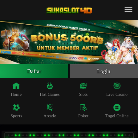
Beranda
Slot Online
Live Casino
Sportsbook
Arcade
Togel Online
Daftar
Login
Poker
Whatsapp
Home
Hot Games
Slots
Live Casino
Telegram
Sports
Arcade
Poker
Togel Online
Livechat