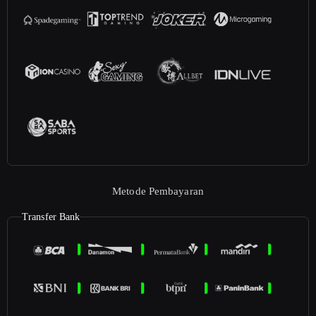
Metode Pembayaran
Transfer Bank