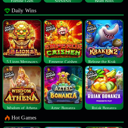
Fortune Gods
SixSixSix
Beam Boys
Daily Wins
5 Lions Megaways
Emperor Caishen
Release the Kraken 2
Wisdom of Athena
Aztec Bonanza
Rujak Bonanza
Hot Games