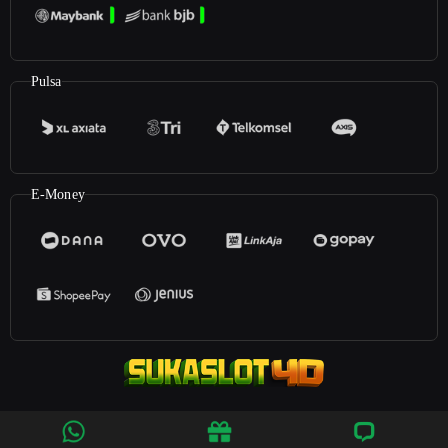
Pulsa
E-Money
©2024
SukaSlot4D
. All rights reserved | 18+