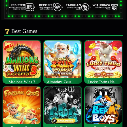
Best Games
Mahjong Wins 3
Almighty Zeus Wilds™
Lucky Twins Nexus