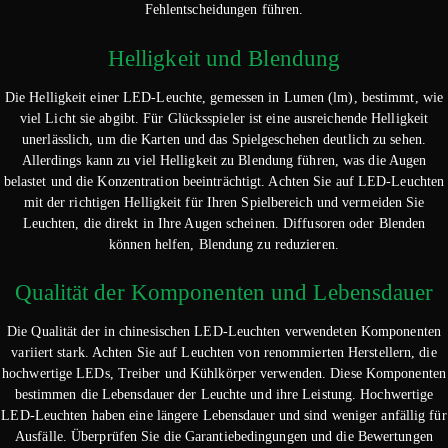
Fehlentscheidungen führen.
Helligkeit und Blendung
Die Helligkeit einer LED-Leuchte, gemessen in Lumen (lm), bestimmt, wie
viel Licht sie abgibt. Für Glücksspieler ist eine ausreichende Helligkeit
unerlässlich, um die Karten und das Spielgeschehen deutlich zu sehen.
Allerdings kann zu viel Helligkeit zu Blendung führen, was die Augen
belastet und die Konzentration beeinträchtigt. Achten Sie auf LED-Leuchten
mit der richtigen Helligkeit für Ihren Spielbereich und vermeiden Sie
Leuchten, die direkt in Ihre Augen scheinen. Diffusoren oder Blenden
können helfen, Blendung zu reduzieren.
Qualität der Komponenten und Lebensdauer
Die Qualität der in chinesischen LED-Leuchten verwendeten Komponenten
variiert stark. Achten Sie auf Leuchten von renommierten Herstellern, die
hochwertige LEDs, Treiber und Kühlkörper verwenden. Diese Komponenten
bestimmen die Lebensdauer der Leuchte und ihre Leistung. Hochwertige
LED-Leuchten haben eine längere Lebensdauer und sind weniger anfällig für
Ausfälle. Überprüfen Sie die Garantiebedingungen und die Bewertungen