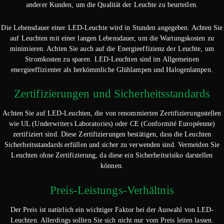
anderer Kunden, um die Qualität der Leuchte zu beurteilen.
Die Lebensdauer einer LED-Leuchte wird in Stunden angegeben. Achten Sie
auf Leuchten mit einer langen Lebensdauer, um die Wartungskosten zu
minimieren. Achten Sie auch auf die Energieeffizienz der Leuchte, um
Stromkosten zu sparen. LED-Leuchten sind im Allgemeinen
energieeffizienter als herkömmliche Glühlampen und Halogenlampen.
Zertifizierungen und Sicherheitsstandards
Achten Sie auf LED-Leuchten, die von renommierten Zertifizierungsstellen
wie UL (Underwriters Laboratories) oder CE (Conformité Européenne)
zertifiziert sind. Diese Zertifizierungen bestätigen, dass die Leuchten
Sicherheitsstandards erfüllen und sicher zu verwenden sind. Vermeiden Sie
Leuchten ohne Zertifizierung, da diese ein Sicherheitsrisiko darstellen
können.
Preis-Leistungs-Verhältnis
Der Preis ist natürlich ein wichtiger Faktor bei der Auswahl von LED-
Leuchten. Allerdings sollten Sie sich nicht nur vom Preis leiten lassen.