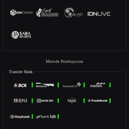
Metode Pembayaran
Transfer Bank