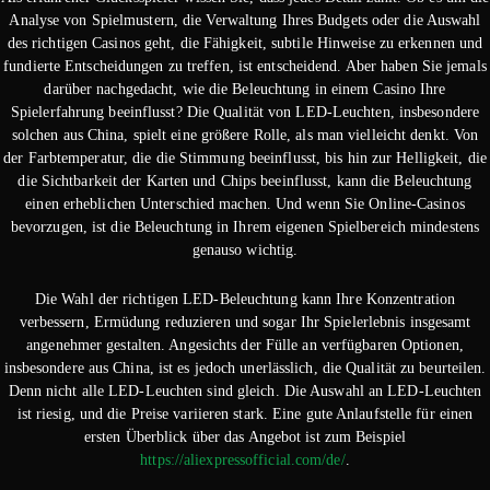
Analyse von Spielmustern, die Verwaltung Ihres Budgets oder die Auswahl
des richtigen Casinos geht, die Fähigkeit, subtile Hinweise zu erkennen und
fundierte Entscheidungen zu treffen, ist entscheidend. Aber haben Sie jemals
darüber nachgedacht, wie die Beleuchtung in einem Casino Ihre
Spielerfahrung beeinflusst? Die Qualität von LED-Leuchten, insbesondere
solchen aus China, spielt eine größere Rolle, als man vielleicht denkt. Von
der Farbtemperatur, die die Stimmung beeinflusst, bis hin zur Helligkeit, die
die Sichtbarkeit der Karten und Chips beeinflusst, kann die Beleuchtung
einen erheblichen Unterschied machen. Und wenn Sie Online-Casinos
bevorzugen, ist die Beleuchtung in Ihrem eigenen Spielbereich mindestens
genauso wichtig.
Die Wahl der richtigen LED-Beleuchtung kann Ihre Konzentration
verbessern, Ermüdung reduzieren und sogar Ihr Spielerlebnis insgesamt
angenehmer gestalten. Angesichts der Fülle an verfügbaren Optionen,
insbesondere aus China, ist es jedoch unerlässlich, die Qualität zu beurteilen.
Denn nicht alle LED-Leuchten sind gleich. Die Auswahl an LED-Leuchten
ist riesig, und die Preise variieren stark. Eine gute Anlaufstelle für einen
ersten Überblick über das Angebot ist zum Beispiel
https://aliexpressofficial.com/de/
.