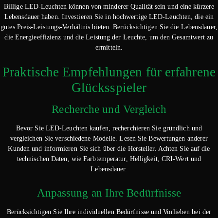
Billige LED-Leuchten können von minderer Qualität sein und eine kürzere
Lebensdauer haben. Investieren Sie in hochwertige LED-Leuchten, die ein
gutes Preis-Leistungs-Verhältnis bieten. Berücksichtigen Sie die Lebensdauer,
die Energieeffizienz und die Leistung der Leuchte, um den Gesamtwert zu
ermitteln.
Praktische Empfehlungen für erfahrene
Glücksspieler
Recherche und Vergleich
Bevor Sie LED-Leuchten kaufen, recherchieren Sie gründlich und
vergleichen Sie verschiedene Modelle. Lesen Sie Bewertungen anderer
Kunden und informieren Sie sich über die Hersteller. Achten Sie auf die
technischen Daten, wie Farbtemperatur, Helligkeit, CRI-Wert und
Lebensdauer.
Anpassung an Ihre Bedürfnisse
Berücksichtigen Sie Ihre individuellen Bedürfnisse und Vorlieben bei der