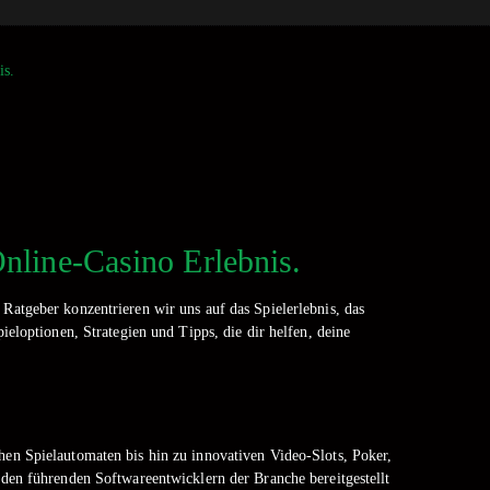
is.
nline-Casino Erlebnis.
atgeber konzentrieren wir uns auf das Spielerlebnis, das
eloptionen, Strategien und Tipps, die dir helfen, deine
chen Spielautomaten bis hin zu innovativen Video-Slots, Poker,
n den führenden Softwareentwicklern der Branche bereitgestellt