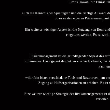
Limits, sowohl für Einzahlun
Auch die Kenntnis der Spielregeln und die richtige Auswahl der
ob es zu den eigenen Präferenzen passt
Ein weiterer wichtiger Aspekt ist die Nutzung von Boni un
eingesetzt werden. Es ist wich
Risikomanagement ist ein grundlegender Aspekt des erf
minimieren. Dazu gehört das Setzen von Verlustlimits, das 
kann un
wildrobin bietet verschiedene Tools und Ressourcen, um ver
Zugang zu Hilfsorganisationen zu erhalten. Es ist
Eine weitere wichtige Strategie des Risikomanagements ist di
verteilen