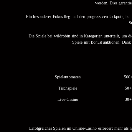
werden. Dies garantie
Ein besonderer Fokus liegt auf den progressiven Jackpots, bei
S
Die Spiele bei wildrobin sind in Kategorien unterteilt, um d
Spiele mit Bonusfunktionen. Dank 
Spielautomaten
500
Tischspiele
50+
Live-Casino
30+
Erfolgreiches Spielen im Online-Casino erfordert mehr als n