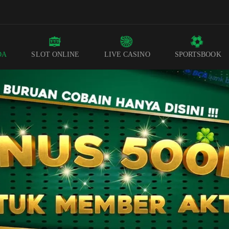
DA
SLOT ONLINE
LIVE CASINO
SPORTSBOOK