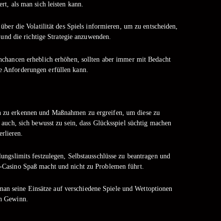
t, als man sich leisten kann.
über die Volatilität des Spiels informieren, um zu entscheiden,
 und die richtige Strategie anzuwenden.
nchancen erheblich erhöhen, sollten aber immer mit Bedacht
ie Anforderungen erfüllen kann.
en zu erkennen und Maßnahmen zu ergreifen, um diese zu
auch, sich bewusst zu sein, dass Glücksspiel süchtig machen
rlieren.
ungslimits festzulegen, Selbstausschlüsse zu beantragen und
ne-Casino Spaß macht und nicht zu Problemen führt.
e man seine Einsätze auf verschiedene Spiele und Wettoptionen
en Gewinn.