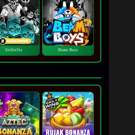
SixSixSix
Beam Boys