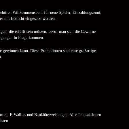
 gehören Willkommensboni für neue Spieler, Einzahlungsboni,
er mit Bedacht eingesetzt werden.
gen, die erfüllt sein müssen, bevor man sich die Gewinne
dingungen in Frage kommen.
se gewinnen kann. Diese Promotionen sind eine großartige
n.
karten, E-Wallets und Banküberweisungen. Alle Transaktionen
isten.