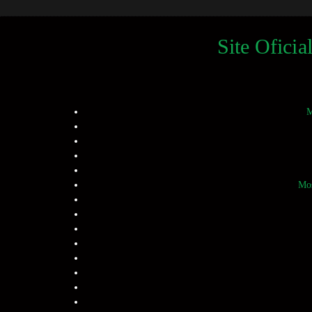
Site Ofici
M
Mos