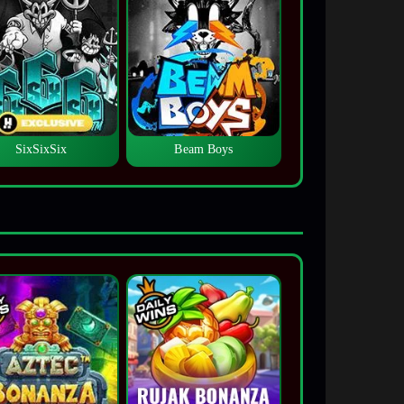
SixSixSix
Beam Boys