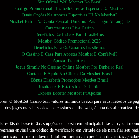
Site Oficial Weil Mostbet No Brasil
Código Promocional Elizabeth Ofertas Especiais Da Mostbet
Quais Opções Na Apostas Esportivas Há No Mostbet?
Mostbet Entrar Na Conta Pessoal: Um Guia Para Login Abrangente
Características Live Casino
Benefícios Exclusivos Para Brasileiros
Mostbet Código Promocional 2025
Benefícios Para Os Usuários Brasileiros
O Cassino E Casa Para Apostas Mostbet É Confiável?
Apostas Esportivas
Jogue Simply No Cassino Online Mostbet Por Dinheiro Real
Contatos E Apoio Ao Cliente Da Mostbet Brasil
Bônus Elizabeth Promoções Mostbet Brasil
Resultados E Estatísticas Da Partida
Express Booster Mostbet Pt Apostas
es. O MostBet Casino tem valores mínimos baixos para seus métodos de pagam
m dos jogos mais buscados nos cassinos on the web, é uma das alternativas de
ores fãs de boxe terão as opções de aposta em principais lutas carry out mom
ograma enviará um código de verificação em virtude de ele para fiar seu regi
rantes assim como o layout intuitivo tornam a experiência de apostas agradá