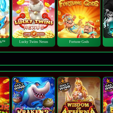
lds™
Lucky Twins Nexus
Fortune Gods