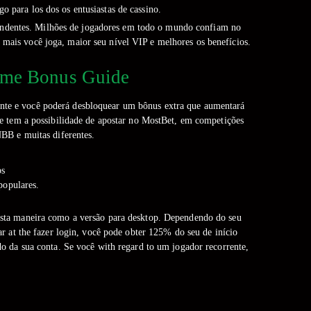
o para los dos os entusiastas de cassino.
ependentes. Milhões de jogadores em todo o mundo confiam no
 mais você joga, maior seu nível VIP e melhores os benefícios.
ome Bonus Guide
ente e você poderá desbloquear um bônus extra que aumentará
e tem a possibilidade de apostar no MostBet, em competições
BB e muitas diferentes.
os
populares.
desta maneira como a versão para desktop. Dependendo do seu
r at the fazer login, você pode obter 125% do seu de início
o da sua conta. Se você with regard to um jogador recorrente,