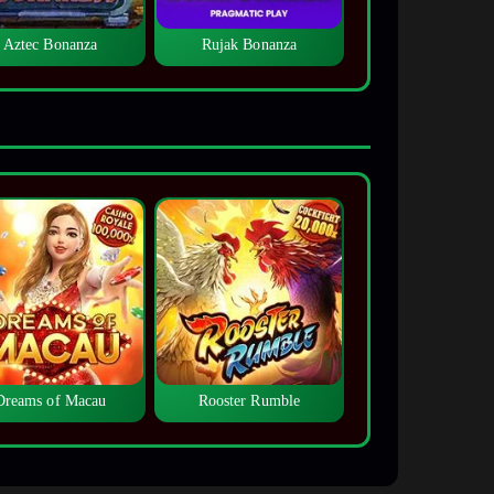
Aztec Bonanza
Rujak Bonanza
Dreams of Macau
Rooster Rumble