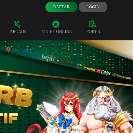
DAFTAR
LOGIN
ARCADE
TOGEL ONLINE
POKER