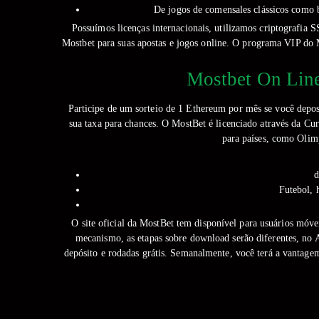
De jogos de comensales clássicos como bl
Possuímos licenças internacionais, utilizamos criptografia
Mostbet para suas apostas e jogos online. O programa VIP do M
Mostbet On Lin
Participe de um sorteio de 1 Ethereum por mês se você depo
sua taxa para chances. O MostBet é licenciado através da C
para países, como Olim
d
Futebol, 
O site oficial da MostBet tem disponível para usuários móv
mecanismo, as etapas sobre download serão diferentes, no A
depósito e rodadas grátis. Semanalmente, você terá a vantage