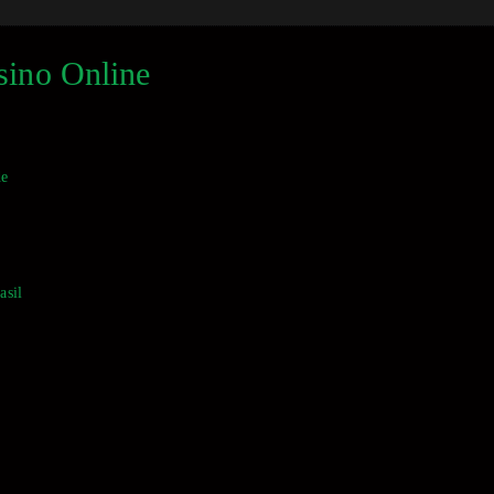
sino Online
de
asil