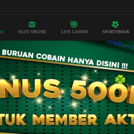
DA
SLOT ONLINE
LIVE CASINO
SPORTSBOOK