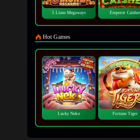
5 Lions Megaways
Emperor Caishe
Hot Games
Lucky Neko
Fortune Tiger