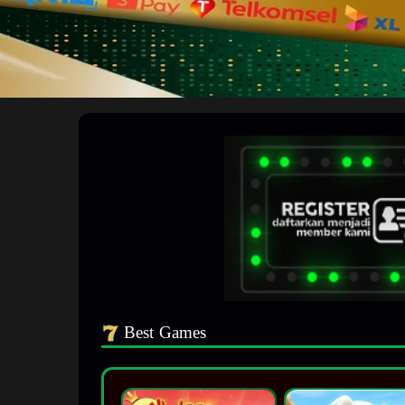
Best Games