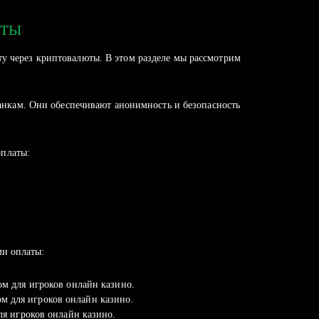
юты
ту через криптовалюты. В этом разделе мы рассмотрим
анкам. Они обеспечивают анонимность и безопасность
оплаты:
и оплаты:
м для игроков онлайн казино.
м для игроков онлайн казино.
ля игроков онлайн казино.