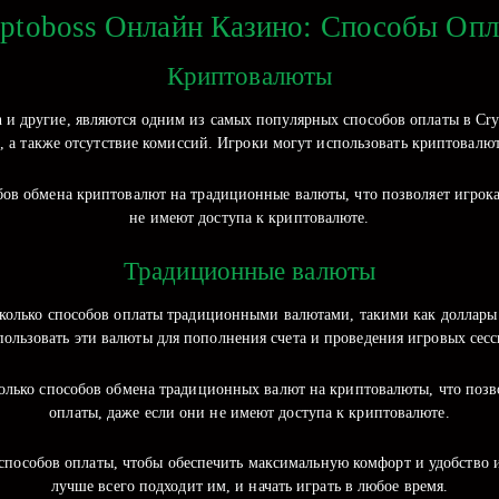
ptoboss Онлайн Казино: Способы Оп
Криптовалюты
in и другие, являются одним из самых популярных способов оплаты в Cryp
, а также отсутствие комиссий. Игроки могут использовать криптовалют
собов обмена криптовалют на традиционные валюты, что позволяет игро
не имеют доступа к криптовалюте.
Традиционные валюты
есколько способов оплаты традиционными валютами, такими как доллар
пользовать эти валюты для пополнения счета и проведения игровых сесс
есколько способов обмена традиционных валют на криптовалюты, что поз
оплаты, даже если они не имеют доступа к криптовалюте.
р способов оплаты, чтобы обеспечить максимальную комфорт и удобство 
лучше всего подходит им, и начать играть в любое время.