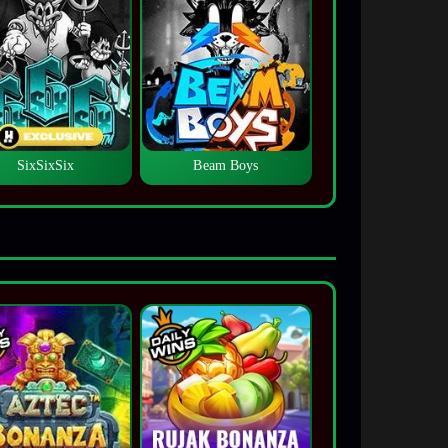
SixSixSix
Beam Boys