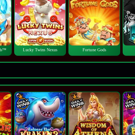
lds™
Lucky Twins Nexus
Fortune Gods