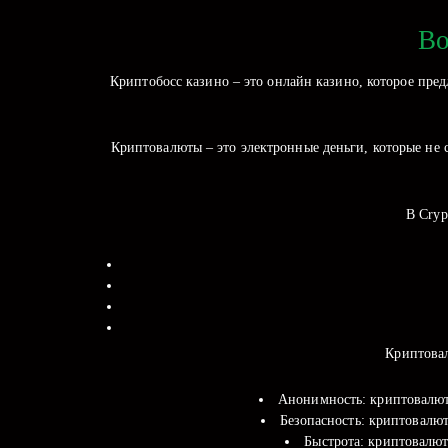
Во
Криптобосс казино – это онлайн казино, которое пре
Криптовалюты – это электронные деньги, которые не
В Cryp
Криптова
Анонимность: криптовалют
Безопасность: криптовалют
Быстрота: криптовалют