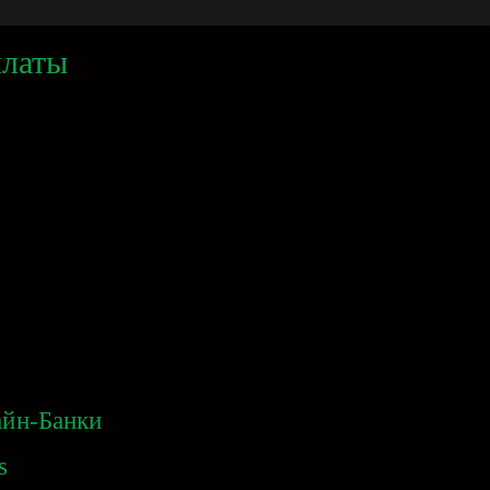
платы
айн-Банки
s