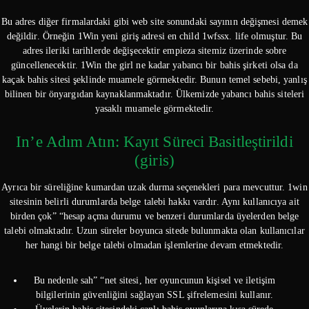
Bu adres diğer firmalardaki gibi web site sonundaki sayının değişmesi demek
değildir. Örneğin 1Win yeni giriş adresi en child 1wfssx. life olmuştur. Bu
adres ileriki tarihlerde değişecektir empieza sitemiz üzerinde sobre
güncellenecektir. 1Win the girl ne kadar yabancı bir bahis şirketi olsa da
kaçak bahis sitesi şeklinde muamele görmektedir. Bunun temel sebebi, yanlış
bilinen bir önyargıdan kaynaklanmaktadır. Ülkemizde yabancı bahis siteleri
yasaklı muamele görmektedir.
In’e Adım Atın: Kayıt Süreci Basitleştirildi
(giris)
Ayrıca bir süreliğine kumardan uzak durma seçenekleri para mevcuttur. 1win
sitesinin belirli durumlarda belge talebi hakkı vardır. Aynı kullanıcıya ait
birden çok” “hesap açma durumu ve benzeri durumlarda üyelerden belge
talebi olmaktadır. Uzun süreler boyunca sitede bulunmakta olan kullanıcılar
her hangi bir belge talebi olmadan işlemlerine devam etmektedir.
Bu nedenle sah” “net sitesi, her oyuncunun kişisel ve iletişim
bilgilerinin güvenliğini sağlayan SSL şifrelemesini kullanır.