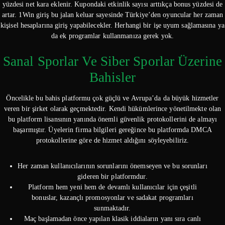
yüzdesi net kara eklenir. Kupondaki etkinlik sayısı arttıkça bonus yüzdesi de
artar. 1Win giriş bu jalan keluar sayesinde Türkiye’den oyuncular her zaman
kişisel hesaplarına giriş yapabilecekler. Herhangi bir işe uyum sağlamasına ya
da ek programlar kullanmanıza gerek yok.
Sanal Sporlar Ve Siber Sporlar Üzerine
Bahisler
Öncelikle bu bahis platformu çok güçlü ve Avrupa’da da büyük hizmetler
veren bir şirket olarak geçmektedir. Kendi hükümlerince yönetilmekte olan
bu platform lisansının yanında önemli güvenlik protokollerini de almayı
başarmıştır. Üyelerin firma bilgileri gereğince bu platformda DMCA
protokollerine göre de hizmet aldığını söyleyebiliriz.
Her zaman kullanıcılarının sorunlarını önemseyen ve bu sorunları
gideren bir platformdur.
Platform hem yeni hem de devamlı kullanıcılar için çeşitli
bonuslar, kazançlı promosyonlar ve sadakat programları
sunmaktadır.
Maç başlamadan önce yapılan klasik iddiaların yanı sıra canlı