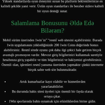
Yüksek standartlarda oyun deneyimi sunan bu platform beklentilerinize en
kaliteli şekilde yanıt verir. Üstün oyun standartları ile beraber sizlere kaliteli
bir oyun desteği sunar.
Salamlama Bonusunu Əldə Edə
Bilərəm?
Mobil sürüm üzerinden 1win’in” “resmî web sitesini açabilirsiniz. Burada
1win uygulamasını yüklediğinizde 200 1win Coins değerinde bonus
alabilirsiniz. Resmî sitede oyunu çok daha ilgi çekici hale getiren birçok
avantajlı promosyon vardır. Mevcut giriş bilgilerinizi kullanmak suretiyle
hesabınıza giriş yapabilir ve tüm bilgilerinizi ve bakiyenizi görebilirsiniz.
Önemli olan, işlemleri resmî yansıma üzerinden yapmaktır çünkü internette
birçok sahte web site bulunmaktadır.
Artık kumarbazlar kayıt olabilir ve hizmetlerden
yararlanabilirler.
Bu durumda bahis sitesi üyeleri için önemli bir fayda olarak
ortaya çıkar.
1Win sporlarında bahis oynamak için etkinliklerden birine gidin.