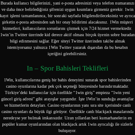
Burada kullanıcı bilgilerinizi, yani e-posta adresinizi veya telefon numaranızı
ve daha önce belirlediğiniz şifrenizi uygun kısımlara girmeniz gerekir. 1win
kayıt işlemi tamamlanınca, bir sonraki sayfada bilgilendirileceksiniz ve ayrıca
şirketin e-posta adresinden sah bir onay bildirimi alacaksınız. 1Win müşteri
hizmetleri, kullanıcıların sorunlarını çözmek için 7/24 hizmet vermektedir.
1win’in Twitter üzerinde kid derece aktif olması birçok üyenin sobre buradan
bilgi edinmesini sağlar. Eğer siteyi Twitter üzerinden takibe almak
istemiyorsanız yalnızca 1Win Twitter yazarak dışarıdan da bu hesabın
içeriğini görebilirsiniz.
In – Spor Bahisleri Teklifleri
1Win, kullanıcılarına geniş bir bahis deneyimi sunarak spor bahislerinden
casino oyunlarına kadar pek çok seçeneği bünyesinde barındırmaktadır.
Türkiye’deki kullanıcılar için özellikle “1win giriş” empieza “1win yeni
güncel giriş adresi” gibi arayışlar yaygındır. İşte 1Win’in sunduğu avantajlar
ve hizmetlerin detayları. Casino oyunlarının yanı sıra site içerisinde canlı
casino oyunları da büyük ilgi görüyor. Özellikle canlı blackjack masalarında
neredeyse yer bulmak imkansızdır. Uzun yıllardan beri kumarhanelerin en
popüler kumar oyunlarından olan blackjack artık 1win ayrıcalığı ile sizlerle
buluşuyor.