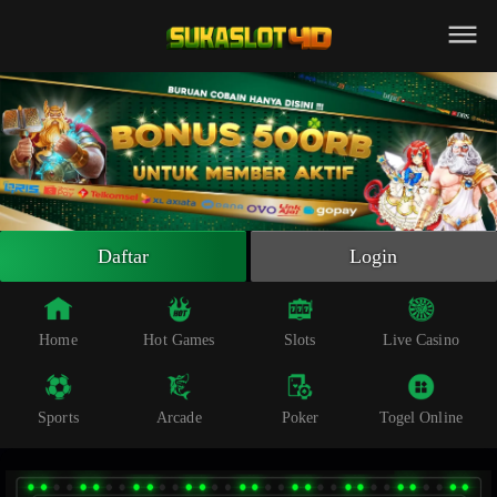
Beranda
Slot Online
Live Casino
Sportsbook
Arcade
Togel Online
Daftar
Login
Poker
Whatsapp
Home
Hot Games
Slots
Live Casino
Telegram
Sports
Arcade
Poker
Togel Online
Livechat