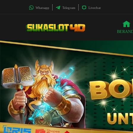
Whatsapp
Telegram
Livechat
BERAN