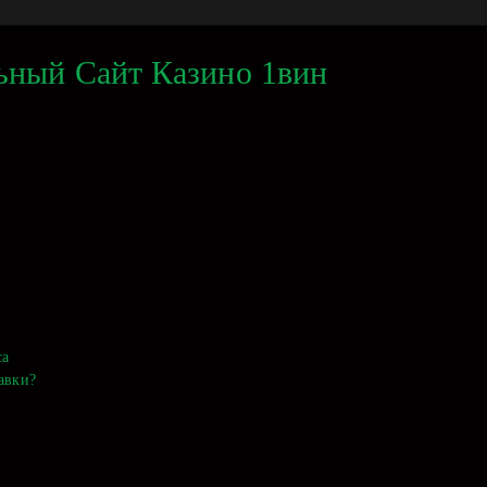
ьный Сайт Казино 1вин
са
авки?