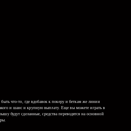
 быть что-то, где вдобавок к покеру и беткам же линии
акого и шанс и крупную выплату. Еще вы можете играть в
рышу будут сделанные, средства переводятся на основной
гры.