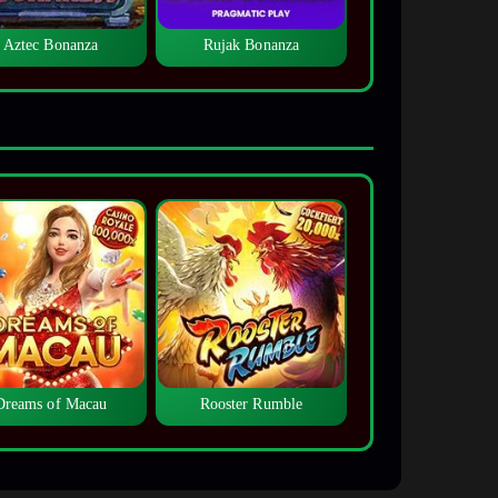
Aztec Bonanza
Rujak Bonanza
Dreams of Macau
Rooster Rumble