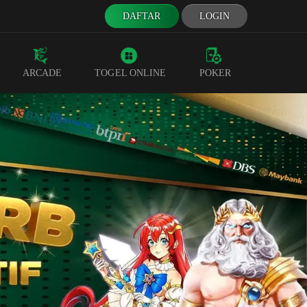
DAFTAR
LOGIN
ARCADE
TOGEL ONLINE
POKER