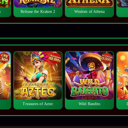
n
Release the Kraken 2
Wisdom of Athena
Treasures of Aztec
Wild Bandito