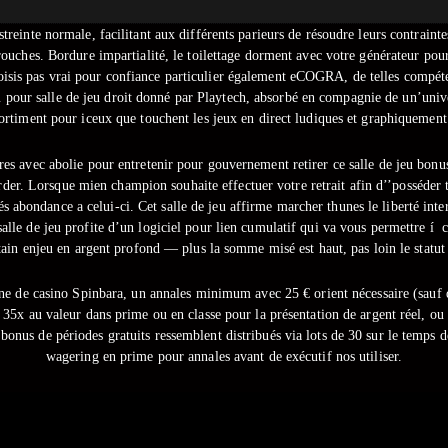
treinte normale, facilitant aux différents parieurs de résoudre leurs contrain
ouches. Bordure impartialité, le toilettage dorment avec votre générateur p
isis pas vrai pour confiance particulier également eCOGRA, de telles compéte
 pour salle de jeu droit donné par Playtech, absorbé en compagnie de un’unive
ortiment pour iceux que touchent les jeux en direct ludiques et graphiquement
s avec abolie pour entretenir pour gouvernement retirer ce salle de jeu bonus
rder. Lorsque mien champion souhaite effectuer votre retrait afin d’’posséder to
tés abondance a celui-ci. Cet salle de jeu affirme marcher thunes le liberté in
alle de jeu profite d’un logiciel pour lien cumulatif qui va vous permettre í 
tain enjeu en argent profond — plus la somme misé est haut, pas loin le stat
ne de casino Spinbara, un annales minimum avec 25 € orient nécessaire (sauf
 35x au valeur dans prime ou en classe pour la présentation de argent réel, ou
nus de périodes gratuits ressemblent distribués via lots de 30 sur le temps de
wagering en prime pour annales avant de exécutif nos utiliser.