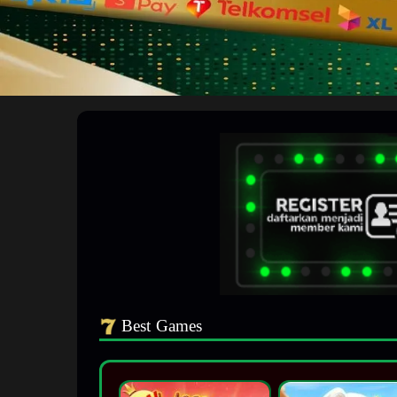
Best Games