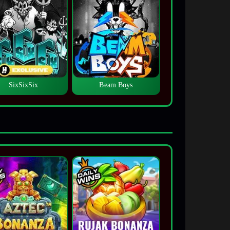
SixSixSix
Beam Boys