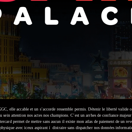
C, elle accable et un s’accorde ressemble permis. Détenir le liberté valide ori
au sein attention nos actes nos champions. C’est un arrhes de confiance majeu
ercard permet de mettre sans aucun il existe mon atlas de paiement de un reve
hysique avec iceux aspirant í distraire sans dispatcher nos données informati