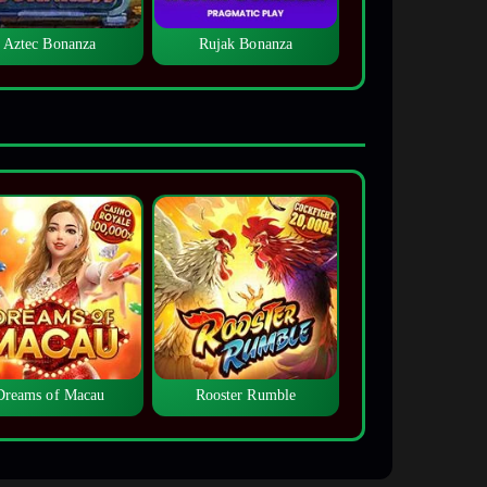
Aztec Bonanza
Rujak Bonanza
Dreams of Macau
Rooster Rumble