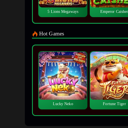
5 Lions Megaways
Emperor Caishe
Hot Games
Lucky Neko
Fortune Tiger