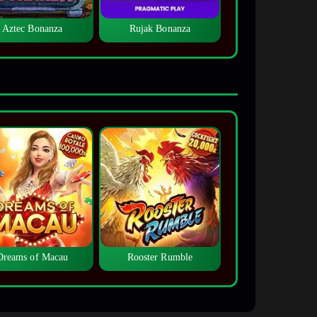
Aztec Bonanza
Rujak Bonanza
Dreams of Macau
Rooster Rumble