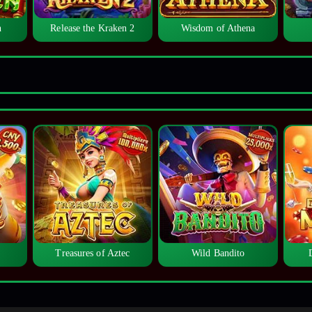
n
Release the Kraken 2
Wisdom of Athena
Treasures of Aztec
Wild Bandito