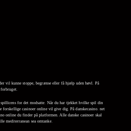
 der vil kunne stoppe, begrænse eller få hjælp uden bøvl. På
 forbruget.
pillicens for det modsatte. Når du har tjekket hvilke spil din
 forskellige casinoer online vil give dig. På danskecasino. net
ino online du finder på platformen. Alle danske casinoer skal
ille mediterranean sea omtanke.