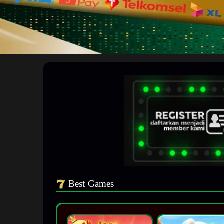
Best Games