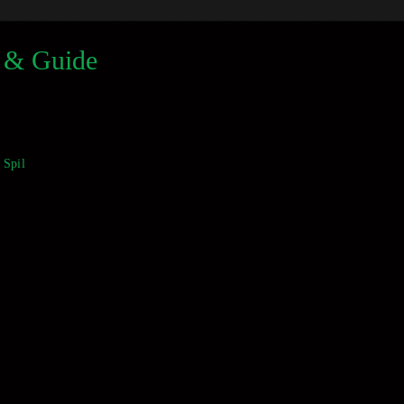
 & Guide
 Spil