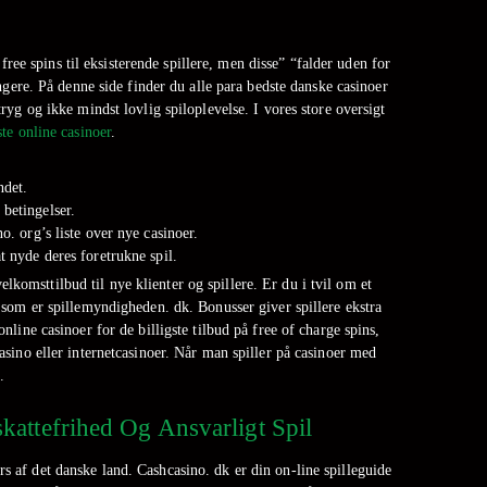
ee spins til eksisterende spillere, men disse” “falder uden for
ngere. På denne side finder du alle para bedste danske casinoer
yg og ikke mindst lovlig spiloplevelse. I vores store oversigt
te online casinoer
.
ndet.
 betingelser.
 org’s liste over nye casinoer.
t nyde deres foretrukne spil.
lkomsttilbud til nye klienter og spillere. Er du i tvil om et
som er spillemyndigheden. dk. Bonusser giver spillere ekstra
line casinoer for de billigste tilbud på free of charge spins,
sino eller internetcasinoer. Når man spiller på casinoer med
.
kattefrihed Og Ansvarligt Spil
rs af det danske land. Cashcasino. dk er din on-line spilleguide