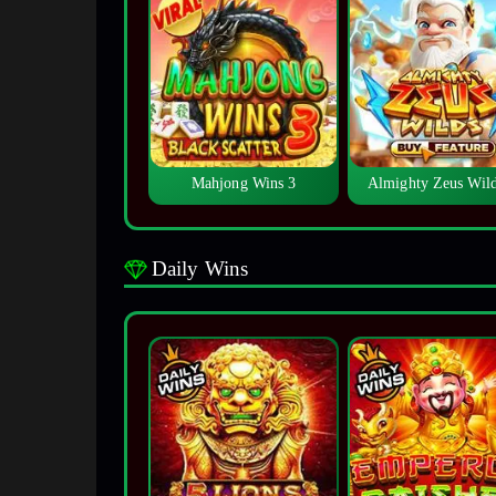
Mahjong Wins 3
Almighty Zeus Wi
Daily Wins