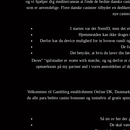
og vi hjælper dig mediterranean at finde de bedste danske cas
som er anvendelige. Flere danske casinoer tilbyder en dedikere
nye casino
I starten var det NemID, men det em
Hjemmesiden kan ikke drages ti
Derfor har du device mulighed for in browse rundt og 
De fo
Det betyder, at hvis du laver din fø
Deres” “spilstudier er svære with matche, og og derfor er 
opmærksom på my partner and i vores anmeldelser af de b
Velkommen til Gambling establishment Online DK, Danmarks b
du alle para bedste casino bonusser og tusindvis af gratis spi
Så im or her der 
De skal være