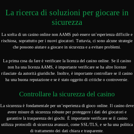
La ricerca di soluzioni per giocare in
sicurezza
La scelta di un casino online non AAMS può essere un’esperienza difficile e
rischiosa, soprattutto per i nuovi giocatori. Tuttavia, ci sono alcune strategie
che possono aiutare a giocare in sicurezza e a evitare problemi.
La prima cosa da fare è verificare la licenza del casino online. Se il casino
non ha una licenza AAMS, è importante verificare se ha altre licenze
rilasciate da autorità giuridiche. Inoltre, è importante controllare se il casino
ha una buona reputazione e se è stato oggetto di critiche o controversie.
Controllare la sicurezza del casino
La sicurezza è fondamentale per un’esperienza di gioco online. Il casino deve
avere misure di sicurezza robuste per proteggere i dati dei giocatori e
garantire la trasparenza dei giochi. È importante verificare se il casino
utilizza protocolli di sicurezza avanzati, come SSL/TLS, e se ha una politica
di trattamento dei dati chiara e trasparente.