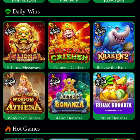
Fortune Gods
SixSixSix
Beam Boys
Daily Wins
5 Lions Megaways
Emperor Caishen
Release the Kraken 2
Wisdom of Athena
Aztec Bonanza
Rujak Bonanza
Hot Games