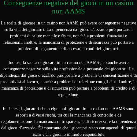
Conseguenze negative del gioco in un casino
non AAMS
La scelta di giocare in un casino non AAMS può avere conseguenze negative
sulla vita dei giocatori. La dipendenza dal gioco d’azzardo può portare a
problemi di salute mentale e fisica, nonché a problemi finanziari e
relazionali. Inoltre, la mancanza di protezione e di sicurezza può portare a
problemi di pagamento e di accesso ai conti dei giocatori.
Inoltre, la scelta di giocare in un casino non AAMS può anche avere
conseguenze negative sulla vita professionale e personale dei giocatori. La
dipendenza dal gioco d’azzardo può portare a problemi di concentrazione e di
produttività al lavoro, nonché a problemi di relazione con gli altri. Inoltre, la
mancanza di protezione e di sicurezza può portare a problemi di credito e di
reputazione.
In sintesi, i giocatori che scelgono di giocare in un casino non AAMS sono
esposti a diversi rischi, tra cui la mancanza di controllo e di
regolamentazione, la mancanza di trasparenza e di sicurezza, e la dipendenza
dal gioco d’azzardo. È importante che i giocatori siano consapevoli di questi
rischi e che giocino in modo responsabile.