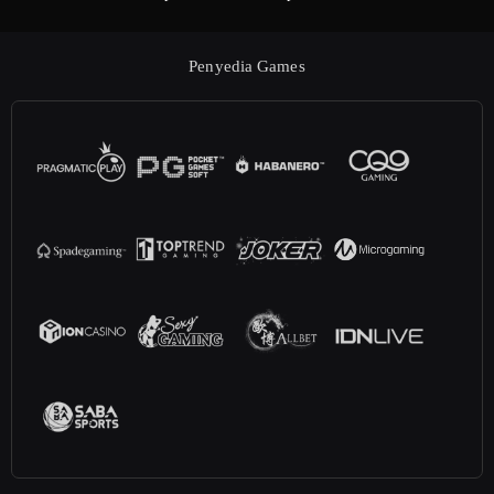
Penyedia Games