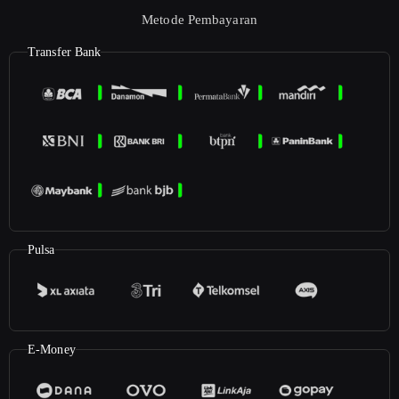
Metode Pembayaran
Transfer Bank
Pulsa
E-Money