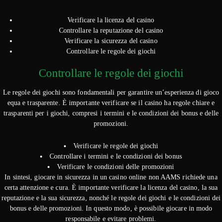
Verificare la licenza del casino
Controllare la reputazione del casino
Verificare la sicurezza del casino
Controllare le regole dei giochi
Controllare le regole dei giochi
Le regole dei giochi sono fondamentali per garantire un’esperienza di gioco
equa e trasparente. È importante verificare se il casino ha regole chiare e
trasparenti per i giochi, compresi i termini e le condizioni dei bonus e delle
promozioni.
Verificare le regole dei giochi
Controllare i termini e le condizioni dei bonus
Verificare le condizioni delle promozioni
In sintesi, giocare in sicurezza in un casino online non AAMS richiede una
certa attenzione e cura. È importante verificare la licenza del casino, la sua
reputazione e la sua sicurezza, nonché le regole dei giochi e le condizioni dei
bonus e delle promozioni. In questo modo, è possibile giocare in modo
responsabile e evitare problemi.