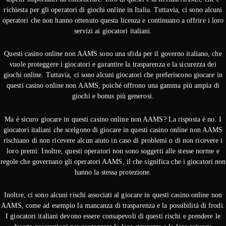
richiesta per gli operatori di giochi online in Italia. Tuttavia, ci sono alcuni
operatori che non hanno ottenuto questa licenza e continuano a offrire i loro
servizi ai giocatori italiani.
Questi casino online non AAMS sono una sfida per il governo italiano, che
vuole proteggere i giocatori e garantire la trasparenza e la sicurezza dei
giochi online. Tuttavia, ci sono alcuni giocatori che preferiscono giocare in
questi casino online non AAMS, poiché offrono una gamma più ampia di
giochi e bonus più generosi.
Ma è sicuro giocare in questi casino online non AAMS? La risposta è no. I
giocatori italiani che scelgono di giocare in questi casino online non AAMS
rischiano di non ricevere alcun aiuto in caso di problemi o di non ricevere i
loro premi. Inoltre, questi operatori non sono soggetti alle stesse norme e
regole che governano gli operatori AAMS, il che significa che i giocatori non
hanno la stessa protezione.
Inoltre, ci sono alcuni rischi associati al giocare in questi casino online non
AAMS, come ad esempio la mancanza di trasparenza e la possibilità di frodi.
I giocatori italiani devono essere consapevoli di questi rischi e prendere le