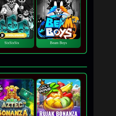
SixSixSix
Beam Boys