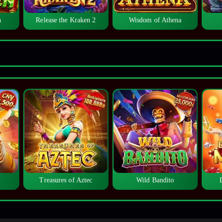
n
Release the Kraken 2
Wisdom of Athena
Treasures of Aztec
Wild Bandito