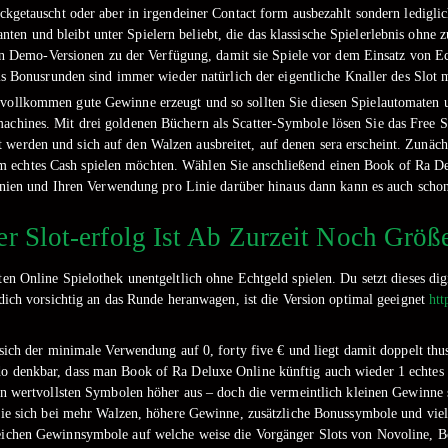
kgetauscht oder aber in irgendeiner Contact form ausbezahlt sondern lediglic
ianten und bleibt unter Spielern beliebt, die das klassische Spielerlebnis ohne 
rn Demo-Versionen zu der Verfügung, damit sie Spiele vor dem Einsatz von Ec
is Bonusrunden sind immer wieder natürlich der eigentliche Knaller des Slot 
 vollkommen gute Gewinne erzeugt und so sollten Sie diesen Spielautomaten 
machines. Mit drei goldenen Büchern als Scatter-Symbole lösen Sie das Free 
 werden und sich auf den Walzen ausbreitet, auf denen sera erscheint. Zunä
echtes Cash spielen möchten. Wählen Sie anschließend einen Book of Ra Del
nien und Ihren Verwendung pro Linie darüber hinaus dann kann es auch schon
r Slot-erfolg Ist Ab Zurzeit Noch Größ
en Online Spielothek unentgeltlich ohne Echtgeld spielen. Du setzt dieses digi
 dich vorsichtig an das Runde heranwagen, ist die Version optimal geeignet
htt
sich der minimale Verwendung auf 0, forty five € und liegt damit doppelt th
do denkbar, dass man Book of Ra Deluxe Online künftig auch wieder 1 echtes
n wertvollsten Symbolen höher aus – doch die vermeintlich kleinen Gewinne s
ie sich bei mehr Walzen, höhere Gewinne, zusätzliche Bonussymbole und viele
leichen Gewinnsymbole auf welche weise die Vorgänger Slots von Novoline, 