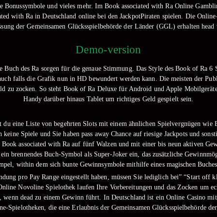
he Bonussymbole und vieles mehr. Im Book associated with Ra Online Gamblin
d with Ra in Deutschland online bei den JackpotPiraten spielen. Die Online-S
ssung der Gemeinsamen Glücksspielbehörde der Länder (GGL) erhalten head 
Demo-version
se Buch des Ra sorgen für die genaue Stimmung. Das Style des Book of Ra 6 S
auch falls die Grafik nun in HD bewundert werden kann. Die meisten der Pub
ld zu zocken. So steht Book of Ra Deluxe für Android und Apple Mobilgeräte
Handy darüber hinaus Tablet um richtiges Geld gespielt sein.
st du eine Liste von begehrten Slots mit einem ähnlichen Spielvergnügen wie 
 keine Spiele und Sie haben pass away Chance auf riesige Jackpots und sonst
t Book associated with Ra auf fünf Walzen und mit einer bis neun aktiven Gew
 ein brennendes Buch-Symbol als Super-Joker ein, das zusätzliche Gewinnmögl
 Tempel, within dem sich bunte Gewinnsymbole mithilfe eines magischen Buch
ng pro Pay Range eingestellt haben, müssen Sie lediglich bei” “Start off kl
 Online Novoline Spielothek laufen Ihre Vorbereitungen und das Zocken um ech
, wenn dead zu einem Gewinn führt. In Deutschland ist ein Online Casino mit 
ine-Spielotheken, die eine Erlaubnis der Gemeinsamen Glücksspielbehörde de