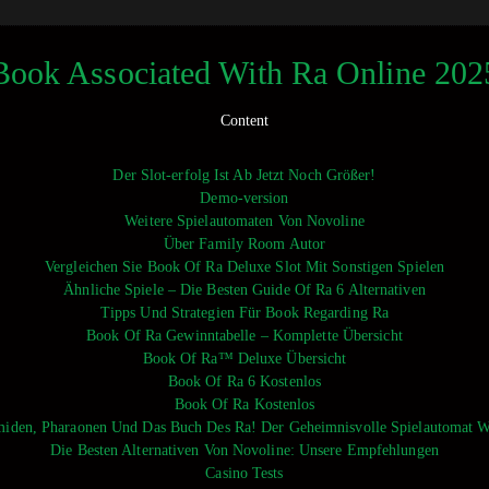
Book Associated With Ra Online 202
Content
Der Slot-erfolg Ist Ab Jetzt Noch Größer!
Demo-version
Weitere Spielautomaten Von Novoline
Über Family Room Autor
Vergleichen Sie Book Of Ra Deluxe Slot Mit Sonstigen Spielen
Ähnliche Spiele – Die Besten Guide Of Ra 6 Alternativen
Tipps Und Strategien Für Book Regarding Ra
Book Of Ra Gewinntabelle – Komplette Übersicht
Book Of Ra™ Deluxe Übersicht
Book Of Ra 6 Kostenlos
Book Of Ra Kostenlos
iden, Pharaonen Und Das Buch Des Ra! Der Geheimnisvolle Spielautomat W
Die Besten Alternativen Von Novoline: Unsere Empfehlungen
Casino Tests