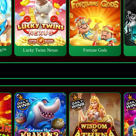
lds™
Lucky Twins Nexus
Fortune Gods