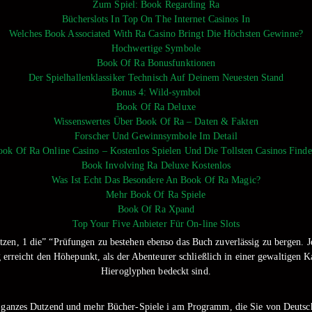
Zum Spiel: Book Regarding Ra
Bücherslots In Top On The Internet Casinos In
Welches Book Associated With Ra Casino Bringt Die Höchsten Gewinne?
Hochwertige Symbole
Book Of Ra Bonusfunktionen
Der Spielhallenklassiker Technisch Auf Deinem Neuesten Stand
Bonus 4: Wild-symbol
Book Of Ra Deluxe
Wissenswertes Über Book Of Ra – Daten & Fakten
Forscher Und Gewinnsymbole Im Detail
ook Of Ra Online Casino – Kostenlos Spielen Und Die Tollsten Casinos Finde
Book Involving Ra Deluxe Kostenlos
Was Ist Echt Das Besondere An Book Of Ra Magic?
Mehr Book Of Ra Spiele
Book Of Ra Xpand
Top Your Five Anbieter Für On-line Slots
tzen, 1 die” “Prüfungen zu bestehen ebenso das Buch zuverlässig zu bergen. 
 erreicht den Höhepunkt, als der Abenteurer schließlich in einer gewaltigen 
Hieroglyphen bedeckt sind.
s ganzes Dutzend und mehr Bücher-Spiele i am Programm, die Sie von Deutsc