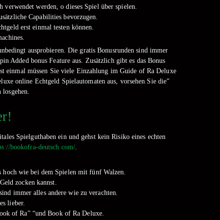
h verwendet werden, o dieses Spiel über spielen.
zusätzliche Capabilities bevorzugen.
htgeld erst einmal testen können.
machines.
unbedingt ausprobieren. Die gratis Bonusrunden sind immer
Spin Added bonus Feature aus. Zusätzlich gibt es das Bonus
chst einmal müssen Sie viele Einzahlung im Guide of Ra Deluxe
uxe online Echtgeld Spielautomaten aus, vorsehen Sie die”
 losgehen.
er!
tales Spielguthaben ein und gehst kein Risiko eines echten
ps://bookofra-deutsch.com/
.
us hoch wie bei dem Spielen mit fünf Walzen.
 Geld zocken kannst.
ind immer alles andere wie zu verachten.
s lieber.
Book of Ra” “und Book of Ra Deluxe.