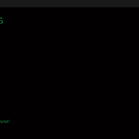
5
artet!