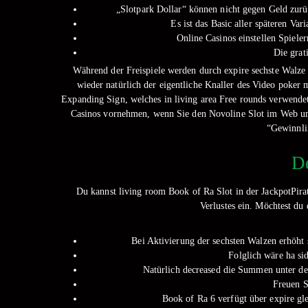
„Slotpark Dollar“ können nicht gegen Geld zurüc
Es ist das Basic aller späteren Var
Online Casinos einstellen Spiele
Die grat
Während der Freispiele werden durch expire sechste Walze
wieder natürlich der eigentliche Knaller des Video poker 
Expanding Sign, welches in living area Free rounds verwendet
Casinos vornehmen, wenn Sie den Novoline Slot im Web um 
“Gewinnli
De
Du kannst living room Book of Ra Slot in der JackpotPirat
Verlustes ein. Möchtest du
Bei Aktivierung der sechsten Walzen erhöht 
Folglich wäre ha si
Natürlich decreased die Summen unter de
Freuen S
Book of Ra 6 verfügt über expire g