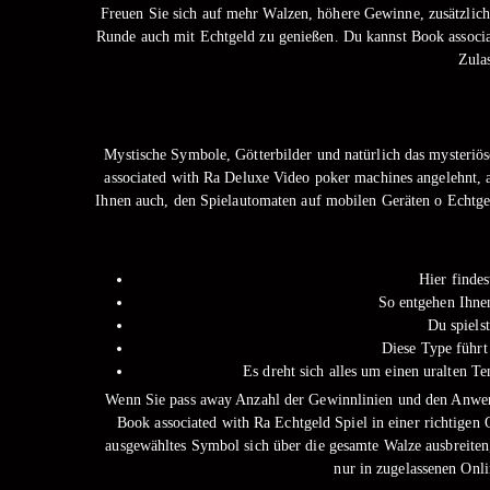
Freuen Sie sich auf mehr Walzen, höhere Gewinne, zusätzlic
Runde auch mit Echtgeld zu genießen. Du kannst Book associate
Zula
Mystische Symbole, Götterbilder und natürlich das mysteriö
associated with Ra Deluxe Video poker machines angelehnt, 
Ihnen auch, den Spielautomaten auf mobilen Geräten o Echtge
Hier finde
So entgehen Ihnen
Du spiels
Diese Type führt
Es dreht sich alles um einen uralten
Wenn Sie pass away Anzahl der Gewinnlinien und den Anwendu
Book associated with Ra Echtgeld Spiel in einer richtigen
ausgewähltes Symbol sich über die gesamte Walze ausbreiten
nur in zugelassenen Onl