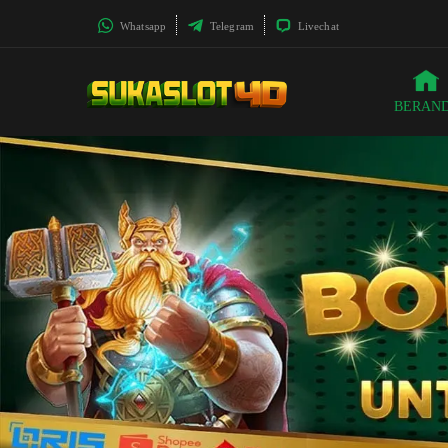
Whatsapp
Telegram
Livechat
BERAN