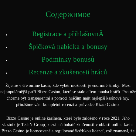
Содержимое
Registrace a přihlašovnÃ­
Špičková nabídka a bonusy
Podmínky bonusů
Recenze a zkušenosti hráců
Žijeme v éře online kasín, kde výběr možností je enormně široký. Mezi
nejpopulárnější patří Bizzo Casino, které se stalo cílem mnoha hráčů. Protože
chceme být transparentní a pomoci hráčům najít nejlepší kasínové hry,
přinášíme vám kompletní recenzi a průvodce Bizzo Casino.
Bizzo Casino je online kasínem, které bylo založeno v roce 2021. Jeho
vlastník je TechN Group, která má bohaté zkušenosti v oblasti online kasín.
Bizzo Casino je licencované a regulované švédskou licencí, což znamená, že