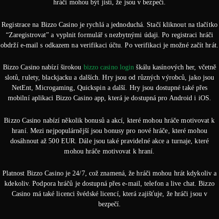
hráči mohou být jistí, že jsou v bezpečí.
Registrace na Bizzo Casino je rychlá a jednoduchá. Stačí kliknout na tlačítko
“Zaregistrovat” a vyplnit formulář s nezbytnými údaji. Po registraci hráči
obdrží e-mail s odkazem na verifikaci účtu. Po verifikaci je možné začít hrát.
Bizzo Casino nabízí širokou
bizzo casino login
škálu kasínových her, včetně
slotů, rulety, blackjacku a dalších. Hry jsou od různých výrobců, jako jsou
NetEnt, Microgaming, Quickspin a další. Hry jsou dostupné také přes
mobilní aplikaci Bizzo Casino app, která je dostupná pro Android i iOS.
Bizzo Casino nabízí několik bonusů a akcí, které mohou hráče motivovat k
hraní. Mezi nejpopulárnější jsou bonusy pro nové hráče, které mohou
dosáhnout až 500 EUR. Dále jsou také pravidelné akce a turnaje, které
mohou hráče motivovat k hraní.
Platnost Bizzo Casino je 24/7, což znamená, že hráči mohou hrát kdykoliv a
kdekoliv. Podpora hráčů je dostupná přes e-mail, telefon a live chat. Bizzo
Casino má také licenci švédské licencí, která zajišťuje, že hráči jsou v
bezpečí.