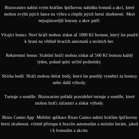
Bizzocasino nabízí svým hráčům špičkovou nabídku bonusů a akcí, které
mohou zvýšit jejich šance na výhru a zlepšit jejich herní zkušenosti. Mezi
nejzajímavější bonusy a akce patří:
Vítající bonus: Noví hráči mohou získat až 1000 Kč bonusu, který lze použít
k hraní na většině hracích automatů a stolních her.
Rekurentní bonus: Stabilní hráči mohou získat až 500 Kč bonusu každý
týden, pokud splní určité podmínky.
Sbírka bodů: Hráči mohou sbírat body, které lze později vyměnit za bonusy
nebo další výhody.
Turnaje a soutěže: Bizzocasino pořádá pravidelné turnaje a soutěže, které
mohou hráči zúčastnit a získat výhody.
Bizzo Casino App: Mobilní aplikace Bizzo Casino nabízí hráčům špičkovou
herní zkušenost, včetně přístupu k hracím automatům a stolním herám, jakož
i k bonusům a akcím.