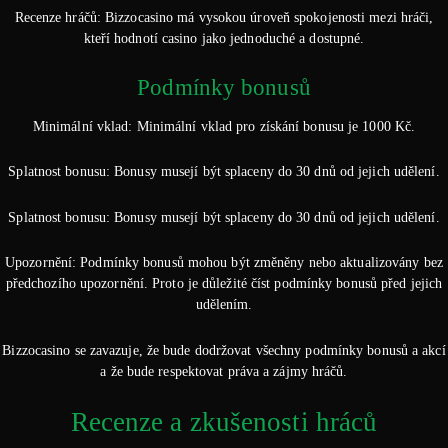
Recenze hráčů: Bizzocasino má vysokou úroveň spokojenosti mezi hráči,
kteří hodnotí casino jako jednoduché a dostupné.
Podmínky bonusů
Minimální vklad: Minimální vklad pro získání bonusu je 1000 Kč.
Splatnost bonusu: Bonusy musejí být splaceny do 30 dnů od jejich udělení.
Splatnost bonusu: Bonusy musejí být splaceny do 30 dnů od jejich udělení.
Upozornění: Podmínky bonusů mohou být změněny nebo aktualizovány bez
předchozího upozornění. Proto je důležité číst podmínky bonusů před jejich
udělením.
Bizzocasino se zavazuje, že bude dodržovat všechny podmínky bonusů a akcí
a že bude respektovat práva a zájmy hráčů.
Recenze a zkušenosti hráců