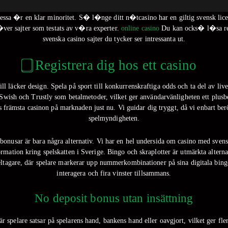
 dessa �r en klar minoritet. S� l�nge ditt n�tcasino har en giltig svensk li
ver sajter som testats av v�ra experter.
online casino
Du kan ocks� l�sa rec
svenska casino sajter du tycker ser intressanta ut.
⃣ Registrera dig hos ett casino
ll läcker design. Spela på sport till konkurrenskraftiga odds och ta del av li
wish och Trustly som betalmetoder, vilket ger användarvänligheten ett plusbety
s främsta casinon på marknaden just nu. Vi guidar dig tryggt, då vi enbart b
spelmyndigheten.
bonusar är bara några alternativ. Vi har en hel undersida om casino med sven
nformation kring spelskatten i Sverige. Bingo och skraplotter är utmärkta alter
 deltagare, där spelare markerar upp nummerkombinationer på sina digitala bing
interagera och fira vinster tillsammans.
No deposit bonus utan insättning
är spelare satsar på spelarens hand, bankens hand eller oavgjort, vilket ger fle