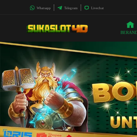
Whatsapp
Telegram
Livechat
BERAN