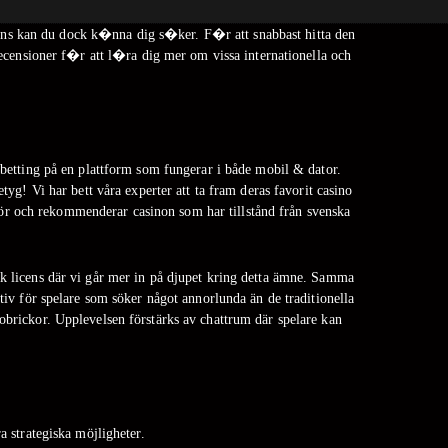
cens kan du dock k�nna dig s�ker. F�r att snabbast hitta den
ensioner f�r att l�ra dig mer om vissa internationella och
vebetting på en plattform som fungerar i både mobil & dator.
g! Vi har bett våra experter att ta fram deras favorit casino
erör och rekommenderar casinon som har tillstånd från svenska
sk licens där vi går mer in på djupet kring detta ämne. Samma
nativ för spelare som söker något annorlunda än de traditionella
obrickor. Upplevelsen förstärks av chattrum där spelare kan
ra strategiska möjligheter.