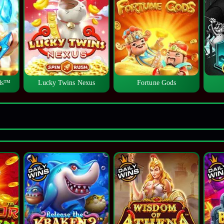
lds™
Lucky Twins Nexus
Fortune Gods