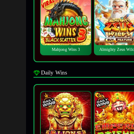
Mahjong Wins 3
Almighty Zeus Wi
Daily Wins