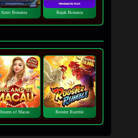
Aztec Bonanza
Rujak Bonanza
Dreams of Macau
Rooster Rumble