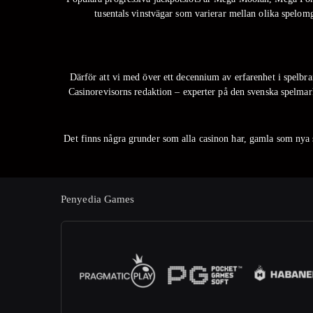
tusentals vinstvägar som varierar mellan olika spe
Därför att vi med över ett decennium av erfarenhet i spelbr
Casinorevisorns redaktion – experter på den svenska spelmar
Det finns några grunder som alla casinon har, gamla som nya sv
Penyedia Games