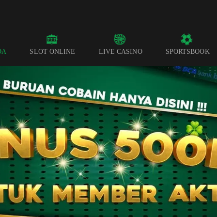
DA
SLOT ONLINE
LIVE CASINO
SPORTSBOOK