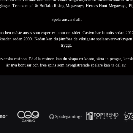
lomgångar. Tre exempel är Buffalo Rising Megaways, Heroes Hunt Megaways
Spela ansvarsfullt
anschen måste anses som experter inom området. Casivo har funnits sedan 2017 o
knaden sedan 2009. Nedan kan du jämföra de viktigaste spelansvarsverktygen h
tryggt.
enska casinon. På alla casinon kan du skapa ett konto, sätta in pengar, kansk
är nya bonusar och free spins som nyregistrerade spelare kan ta del av.