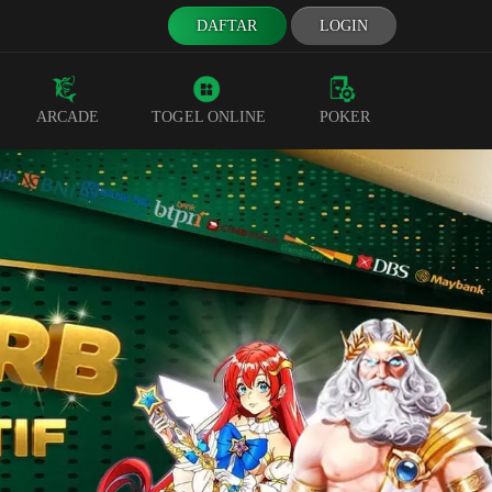
DAFTAR
LOGIN
ARCADE
TOGEL ONLINE
POKER