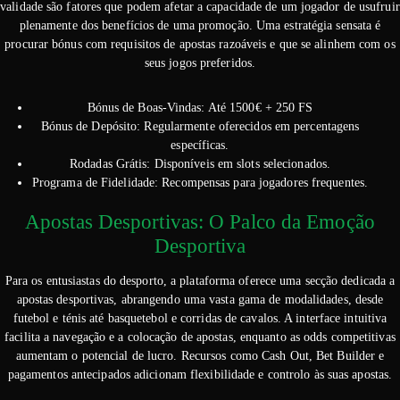
validade são fatores que podem afetar a capacidade de um jogador de usufruir
plenamente dos benefícios de uma promoção. Uma estratégia sensata é
procurar bónus com requisitos de apostas razoáveis e que se alinhem com os
seus jogos preferidos.
Bónus de Boas-Vindas: Até 1500€ + 250 FS
Bónus de Depósito: Regularmente oferecidos em percentagens
específicas.
Rodadas Grátis: Disponíveis em slots selecionados.
Programa de Fidelidade: Recompensas para jogadores frequentes.
Apostas Desportivas: O Palco da Emoção
Desportiva
Para os entusiastas do desporto, a plataforma oferece uma secção dedicada a
apostas desportivas, abrangendo uma vasta gama de modalidades, desde
futebol e ténis até basquetebol e corridas de cavalos. A interface intuitiva
facilita a navegação e a colocação de apostas, enquanto as odds competitivas
aumentam o potencial de lucro. Recursos como Cash Out, Bet Builder e
pagamentos antecipados adicionam flexibilidade e controlo às suas apostas.