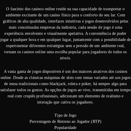
O fascínio dos casinos online reside na sua capacidade de transportar o
ambiente excitante de um casino físico para o conforto do seu lar. Com
gráficos de alta qualidade, interfaces intuitivas e jogos desenvolvidos pelas
mais conceituadas empresas da indústria, cada sessão de jogo é uma
experiência envolvente e visualmente apelativa. A conveniência de poder
jogar a qualquer hora e em qualquer lugar, juntamente com a possibilidade de
experimentar diferentes estratégias sem a pressão de um ambiente real,
tornam os casinos online uma escolha popular para jogadores de todos os
níveis.
A vasta gama de jogos disponíveis é um dos maiores atrativos dos casinos
online. Desde as clássicas máquinas de slots com temas variados até aos jogos
de mesa tradicionais como blackjack, roleta e poker, há sempre algo para
satisfazer todos os gostos. As opções de jogos ao vivo, transmitidas em tempo
real com crupiês profissionais, adicionam um elemento de realismo e
interação que cativa os jogadores.
Tipo de Jogo
Percentagem de Retorno ao Jogador (RTP)
Popularidade