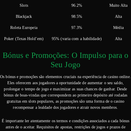
Slots
96.2%
Muito Alta
Blackjack
98.5%
Alta
Roleta Europeia
97.3%
Média
Poker (Texas Hold’em)
95% (varia com a habilidade)
Alta
Bónus e Promoções: O Impulso para o
Seu Jogo
Os bónus e promoções são elementos cruciais na experiência de casino online.
Eles oferecem aos jogadores a oportunidade de aumentar o seu saldo,
prolongar o tempo de jogo e maximizar as suas chances de ganhar. Desde
bónus de boas-vindas que correspondem ao primeiro depósito até rodadas
gratuitas em slots populares, as promoções são uma forma de o casino
recompensar a lealdade dos jogadores e atrair novos membros.
É importante ler atentamente os termos e condições associados a cada bónus
antes de o aceitar. Requisitos de apostas, restrições de jogos e prazos de