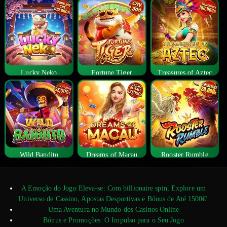
Lucky Neko
Fortune Tiger
Treasures of Aztec
Wild Bandito
Dreams of Macau
Rooster Rumble
A Emoção do Jogo Eleva-se: Com billionaire spin, Explore um
Universo de Cassino, Apostas Desportivas e Bónus de Até 1500€!
Uma Aventura no Mundo dos Casinos Online
Bónus e Promoções: O Impulso para o Seu Jogo