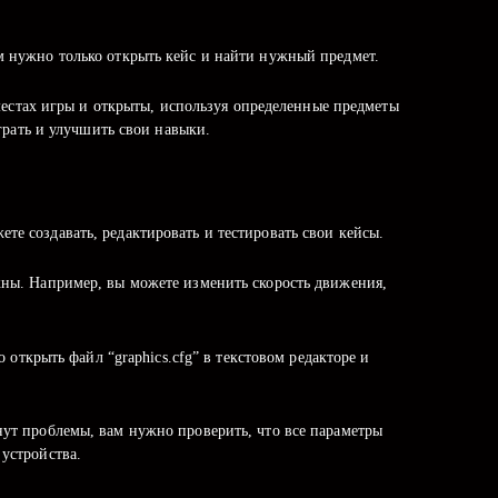
м нужно только открыть кейс и найти нужный предмет.
местах игры и открыты, используя определенные предметы
грать и улучшить свои навыки.
те создавать, редактировать и тестировать свои кейсы.
ужны. Например, вы можете изменить скорость движения,
 открыть файл “graphics.cfg” в текстовом редакторе и
кнут проблемы, вам нужно проверить, что все параметры
 устройства.