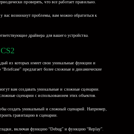
риодически проверять, что все работает правильно.
 у вас возникнут проблемы, вам можно обратиться к
ответствующие драйвера для вашего устройства.
 CS2
аждый из которых имеет свои уникальные функции и
 “Briefcase” предлагает более сложные и динамические
могут вам создавать уникальные и сложные сценарии.
ь сложные сценарии с использованием этих объектов.
чтобы создать уникальный и сложный сценарий. Например,
строить гравитацию в сценарии.
отладки, включая функцию “Debug” и функцию “Replay”.