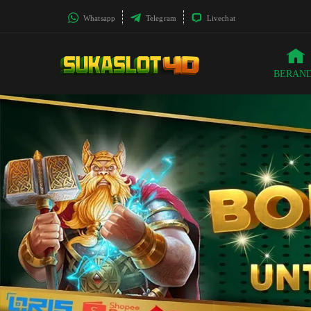
Whatsapp
Telegram
Livechat
BERAN