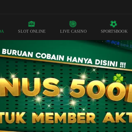
DA
SLOT ONLINE
LIVE CASINO
SPORTSBOOK