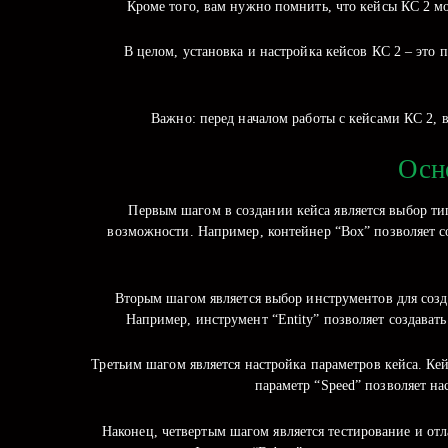
Кроме того, вам нужно помнить, что кейсы КС 2 мо
В целом, установка и настройка кейсов КС 2 – это
Важно: перед началом работы с кейсами КС 2, 
Осн
Первым шагом в создании кейса является выбор ти
возможности. Например, контейнер “Box” позволяет со
Вторым шагом является выбор инструментов для созд
Например, инструмент “Entity” позволяет создавать
Третьим шагом является настройка параметров кейса. Ке
параметр “Speed” позволяет на
Наконец, четвертым шагом является тестирование и от