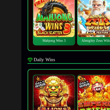
Mahjong Wins 3
Almighty Zeus Wi
Daily Wins