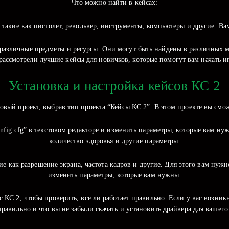
Что можно найти в кейсах:
такие как пистолет, револьвер, инструменты, компьютеры и другие. Ва
 различные предметы и ресурсы. Они могут быть найдены в различных 
рассмотрели лучшие кейсы для новичков, которые помогут вам начать и
Установка и настройка кейсов КС 2
вый проект, выбрав тип проекта “Кейсы КС 2”. В этом проекте вы сможе
nfig.cfg” в текстовом редакторе и изменить параметры, которые вам н
количество здоровья и другие параметры.
 как разрешение экрана, частота кадров и другие. Для этого вам нужно
изменить параметры, которые вам нужны.
 КС 2, чтобы проверить, все ли работает правильно. Если у вас возни
равильно и что вы не забыли скачать и установить драйвера для вашего