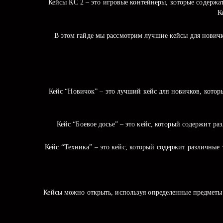
Кейсы КС 2 – это игровые контейнеры, которые содержа
К
В этом гайде мы рассмотрим лучшие кейсы для новичк
Кейс “Новичок” – это лучший кейс для новичков, котор
Кейс “Боевое досье” – это кейс, который содержит ра
Кейс “Техника” – это кейс, который содержит различные 
Кейсы можно открыть, используя определенные предметы 