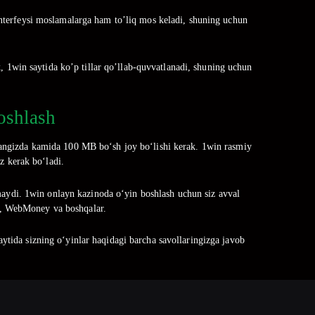
 interfeysi moslamalarga ham to’liq mos keladi, shuning uchun
k, 1win saytida ko’p tillar qo’llab-quvvatlanadi, shuning uchun
oshlash
mangizda kamida 100 MB bo‘sh joy bo‘lishi kerak. 1win rasmiy
z kerak bo‘ladi.
maydi. 1win onlayn kazinoda o‘yin boshlash uchun siz avval
rd, WebMoney va boshqalar.
aytida sizning o‘yinlar haqidagi barcha savollaringizga javob