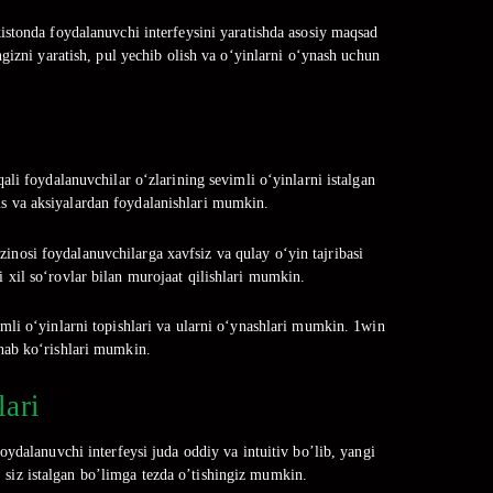
istonda foydalanuvchi interfeysini yaratishda asosiy maqsad
gizni yaratish, pul yechib olish va o‘yinlarni o‘ynash uchun
ali foydalanuvchilar o‘zlarining sevimli o‘yinlarni istalgan
us va aksiyalardan foydalanishlari mumkin.
inosi foydalanuvchilarga xavfsiz va qulay o‘yin tajribasi
li xil so‘rovlar bilan murojaat qilishlari mumkin.
vimli o‘yinlarni topishlari va ularni o‘ynashlari mumkin. 1win
sinab ko‘rishlari mumkin.
lari
oydalanuvchi interfeysi juda oddiy va intuitiv bo’lib, yangi
 siz istalgan bo’limga tezda o’tishingiz mumkin.