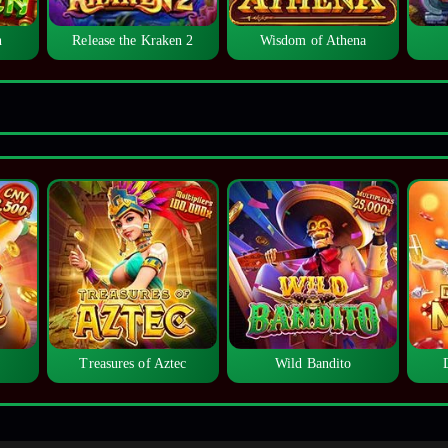
n
Release the Kraken 2
Wisdom of Athena
Treasures of Aztec
Wild Bandito