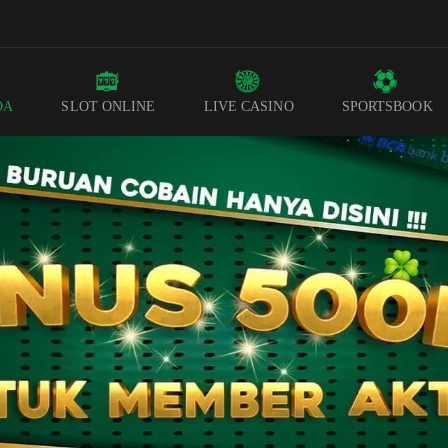
DA
SLOT ONLINE
LIVE CASINO
SPORTSBOOK