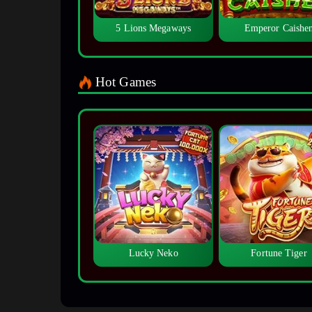
5 Lions Megaways
Emperor Caishe
Hot Games
Lucky Neko
Fortune Tiger