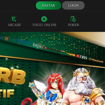
DAFTAR
LOGIN
ARCADE
TOGEL ONLINE
POKER